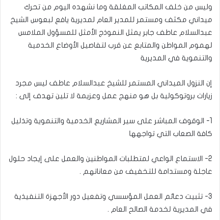
وليس من خلف المكاتب المغلقة وما نشهده اليوم من تحرك
ميداني مكثف ومستمر للمدير العام لمديرية يافع لبعوس الشيخ
عبدالسلام عاطف جابر يمثل النموذج الأمثل للمسؤول الملامس
لهموم المواطن والمتابع عن قرب لتفاصيل الأوضاع الخدمية
والتنموية في المديرية
إن النزول الميداني المستمر للشيخ عبدالسلام عاطف ليس مجرد
زيارات بروتوكولية بل هو منهج عمل وعزيمة لا تلين تهدف إلى :
1- الوقوف المباشر على سير المشاريع الخدمية والتنموية وتذليل
كافة الصعاب التي تواجهها
2- الاستماع الواعي لمتطلبات المواطنين والعمل على إيجاد حلول
عاجلة ومستدامة للتخفيف من معاناتهم .
3- تثبيت دعائم العمل المؤسسي وتفعيل دور الأجهزة التنفيذية
في المديرية لخدمة الصالح العام .