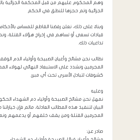
وهم المحكوم عليهم من قبل المحكمة الجزائية ب
الجزائية وتم حجزها للنطق في الحكم
​وبناءً على ذلك، نعلن رفضنا القاطع للمساس بالأحكا
قيادات تسعى أو تساهم في إخراج هؤلاء القتلة، ونحم
تداعيات ذلك.
​نطالب نحن مشائح وأعيان الصبيحة وأولياء الدم الوق
المجرمين ونشدد على الاستبعاد النهائي لهولاء المداني
كشوفات لتبادل الأسرى تحت أي مبرر.
وعليه
البيان لتنفيذ هذه المطالب العادلة، مالم فإن خياراتنا
المجرمين القتلة ومن يقف خلفهم أو يدعمهم ونمل
​صادر عن:
مشائخ وأعيان قبائل الصبيحة وأولياء دم الشهداء