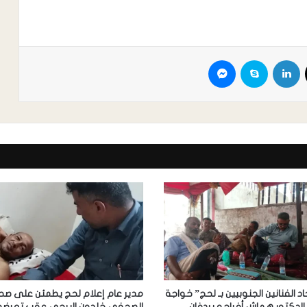
اد الفنانين الجنوبيين بـ لحج” خواجة
مدير عام إعلام لحج يطمئن على صح
الدكتور هماش أفراحه بردفان
الصحفي خلدون البرحي عقب تعرضه