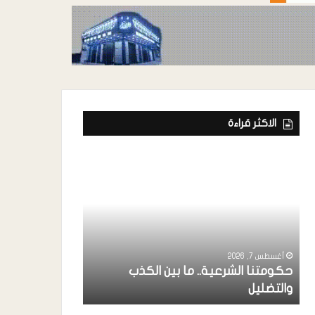
الاكثر قراءة
أغسطس 7, 2026
ة
رئيس إتحاد الفن
خواجة ” يشارك
أغسطس 7, 2026
حكومتنا الشرعية.. ما بين الكذب
بردفان بحضور 
والتضليل
الإنتقالي ..