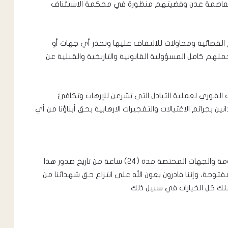
العاصمة عدن وقضيتهم منظورة في محكمة الاستئناف
م القضائية ومحاولات للالتفاف عليها ونحذر أي جهات أو
لهم كامل المسؤولية القانونية والتاريخية والقبلية عن
ف الفوري لعملية التبادل التي تشرعن للإرهاب وتكافئ
ن بجرائم الاغتيالات والتفجيرات الارهابية بحق أبناؤنا من أي
نمهل نحن مشائخ الصبيحة وأولياء دم الشهداء الحكومة والجهات المختصة مدة (24) ساعة من تاريخ صدور هذا
 مفتوحة، وإننا قادرون بعون الله على انتزاع حق شهدائنا من
ك كل الخيارات في سبيل ذلك