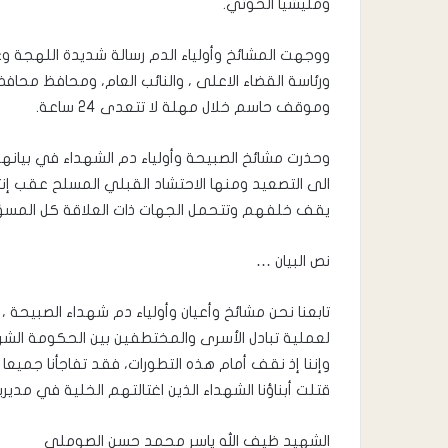
ومليشيا الحوثي.
​ووجهت المشائخ وأولياء الدم رسالة شديدة اللهجة و
ورئاسة القضاء الاعلى ، والنائب العام، ومحافظ مح
وموقف حاسم خلال مهلة لا تتعدى 24 ساعة.
​وحذرت مشائخ الصبيحة وأولياء دم الشهداء في بيان
الى التصعيد ومنها الاحتشاد القبلي المسلح عقب إنت
يقف خلفهم وتتحمل الجهات ذات العلاقة كل المسؤو
نص البيان …
​تابعنا نحن مشائخ وأعيان وأولياء دم شهداء الصبيحة ، 
لعملية تبادل الأسرى والمختطفين بين الحكومة الشرعي
​وإننا إذ نقف أمام هذه التطورات، فقد تفاجأنا جميعا 
قتلت أبناؤنا الشهداء الذين اغتالتهم الخلية في مدير
الشهيد ظيف الله ياسر محمد حسن الصوملي