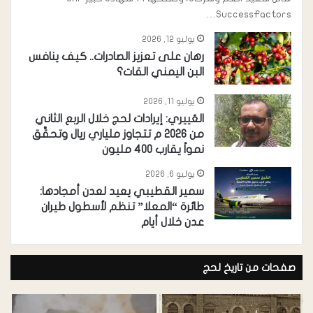
SuccessFactors…
يوليو 12, 2026
رهان على تعزيز الصادرات.. كيف ينافس
البن اليمني القات؟
يوليو 11, 2026
العُييري: إيرادات لحج خلال الربع الثاني
من 2026 م تتجاوز ملياري ريال وتحقِّق
نمواً يقارب 400 مليون
يوليو 6, 2026
سمير القطيبي يعيد لعدن أمجادها:
طائرة “المعلا” تنظم لأسطول طيران
عدن خلال أيام
صفحات من تاريخ لحج