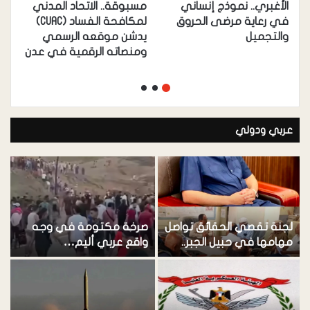
الأغبري.. نموذج إنساني
مسبوقة.. الاتحاد المدني
ل
في رعاية مرضى الحروق
لمكافحة الفساد (CUAC)
ال
والتجميل
يدشن موقعه الرسمي
ي
ومنصاته الرقمية في عدن
م
عربي ودولي
لجنة تقصي الحقائق تواصل
صرخة مكتومة في وجه
م
مهامها في حبيل الجبر..
واقع عربي أليم…
ه
والامل في معالجة
ع
الخلافات بما يخدم المديرية