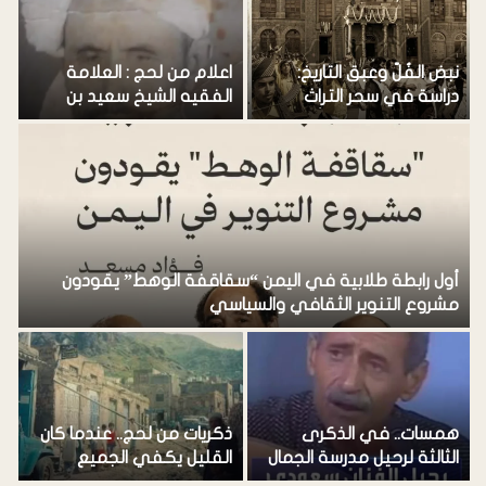
نبض الفُلّ وعبق التاريخ:
اعلام من لحج : العلامة
ه
دراسة في سحر التراث
الفقيه الشيخ سعيد بن
ق
الشعبي اللحجي وأصوله
محمد باعزب (رحمه الله)
و
…
أول رابطة طلابية في اليمن “سقاقفة الوهط” يقودون
مشروع التنوير الثقافي والسياسي
ح
همسات.. في الذكرى
ذكريات من لحج.. عندما كان
ا
الثالثة لرحيل مدرسة الجمال
القليل يكفي الجميع
ا
والإبداع اللحجي الفنان