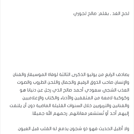
لحج الغد ـ بقلم: صالح لجوري
يصادف الرابع من يوليو الذكرى الثالثة لوفاة الموسيقار والفنان
والإنسان صاحب الذوق الرفيع والجمال واللحن الطروب والصوت
العذب الشجي سعودي أحمد صالح الذي رحل عن دنيانا هو
وكوكبة لامعة من المثقفين والأدباء والكتاب والإعلاميين
والفنانين والتربويين خلال السنوات القليلة الماضية دون أن يلتفت
إليهم أحد أو تُستشعر معاناتهم. رحمهم الله جميعًا.
ولا أطيل الحديث فهو ذو شجون يدمع له القلب قبل العيون.