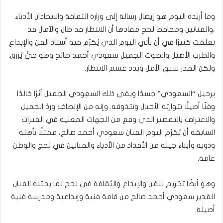
وما أريده اليوم هو إيصال رسالة إلى وزارة الثقافة والاتحادان الأدباء
،والفنانين ومحافظ لحج مفادها أن الانتظار قد طال والآمال قد
تعلقت كثيرًا في أن يأتي اليوم الذي يُكرَّم فيه أستاذ الفن والإبداع
والطرب الأصيل والصوت الجميل سعودي أحمد صالح وهو حيٌّ يُرزق.
ولكن القدر سبق الأمل وبدد عشم الانتظار.
برحيل “السعودي” جسدًا وبقي ذلك السعودي الجميل أثرًا خالدًا
وفنًا أصيلًا تتوارثه الأجيال وتتذوقه. وإنه من الإنصاف وردّ الجميل
والاعتراف بالتقصير الذي وقع من الجهات المعنية في الفترات
السابقة أن يُكرَّم اليوم الفنان سعودي أحمد صالح، ممثلًا بأهله
وذويه وأبناء جيله من الأفذاذ من الأدباء والفنانين في لحج والوطن
عامة.
وهو أيضًا تكريم للفن والإبداع والثقافة في لحج لما يمثله الفنان
القدير سعودي أحمد صالح من قامة فنية وإبداعية ومدرسة فنية
أصيلة.