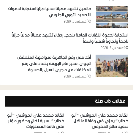
حالمين تشهد عصيانا مدنيا جزئيا استجابة لدعوات
التصعيد الثوري الجنوبي
أغسطس 6, 2026
استجابة لدعوة النقابات العامة بلحج.. ردفان تشهد عصياناً مدنياً جزئياً
ناجحاً وتجاوباً شعبياً واسعاً
أغسطس 6, 2026
أكد على رفع الجاهزية لمواجهة المنخفض
الجوي..مدير عام البريقة يشدد على رفع
المخلفات من مجرى السيل بالحسوة
أغسطس 6, 2026
مقالات ذات صلة
القائد محمد علي الحوشبي “أبو
القائد محمد علي الحوشبي “أبو
خطاب” يعزي في وفاة المناضل
خطاب”.. سيرة نضالٍ وحضورٍ مؤثر
سعيد صالح المقرعي
على كافة المستويات