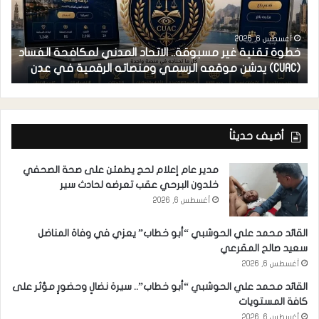
أغسطس 6, 2026
خطوة تقنية غير مسبوقة.. الاتحاد المدني لمكافحة الفساد
ف
(CUAC) يدشن موقعه الرسمي ومنصاته الرقمية في عدن
ا
أضيف حديثاً
مدير عام إعلام لحج يطمئن على صحة الصحفي
خلدون البرحي عقب تعرضه لحادث سير
أغسطس 6, 2026
القائد محمد علي الحوشبي “أبو خطاب” يعزي في وفاة المناضل
سعيد صالح المقرعي
أغسطس 6, 2026
القائد محمد علي الحوشبي “أبو خطاب”.. سيرة نضالٍ وحضورٍ مؤثر على
كافة المستويات
أغسطس 6, 2026