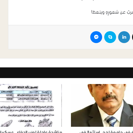
ربُ عن شعورِهِ ويتعظ!
ر في جامعة لحج.. استثمارٌ في
مناشدة عاجلة لوزير الدفاع.. عسكريا