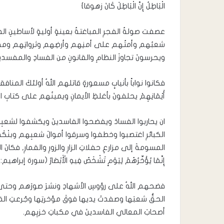
الْبَاطِلُ إِنَّ الْبَاطِلَ كَانَ زهوقا}
عصفت صولةُ الفجرِ المباغتةُ بعينةٍ أوليةٍ لأساطينِ الف
شعبُهم وأمتُهم على أمنِهم وأرضِهم وثرواتِهم ومقدرا
ويحرسونَ تجاوزَ النظامِ والقانونِ من الفسادِ والمفسدين
فكانوا نواباً بأنيابٍ مسعورةٍ قاتلهم اللهُ أولئكَ المنافقو
أَيْمَانِهِمْ يحلفونَ بأغلظِ الأيمانِ ويمينُهم على كتابِ ال
ان يحاربوا الفسادَ ويفضحوا الفاسدينَ ويكشفوا لشعبِهم
الكبائرِ اغتصبوا وخطفوا وسرقوا أموالَ شعبِهم وبنْكَهُ
المسومةَ إلى مزارعِ حفلاتِ الزارِ والزورِ والقمارِ, فكانَ اللهُ لهم ب
إِنَّمَا يُؤَخِّرُهُمْ لِيَوْمٍ تَشْخَصُ فِيهِ الْأَبْصَارُ (سورة إبراهيم: 42)
فضحهم اللهُ على رؤوسِ الأشهادِ ونشرَ صورَهم وحتى ط
الحقُّ شعبَها وصفدتْ يديها فوقَ مؤخرتِها وجُرعتِ الذلَّ 
أصحابَ المعالي الفاسدينَ في مكباتِ خزيِهم.