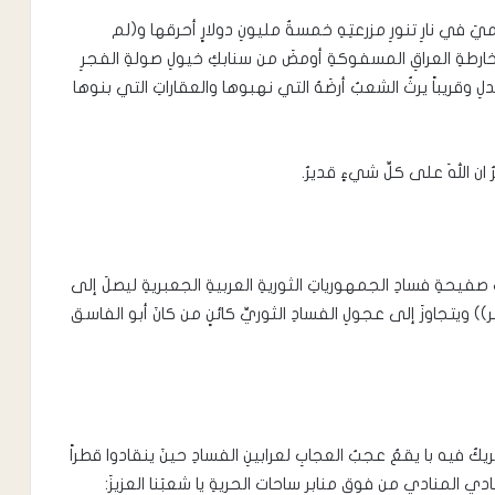
يَ في نارِ تنورِ مزرعتِهِ خمسةُ مليونِ دولارٍ أحرقها و(لم
رطةِ العراقِ المسفوكةِ أومضَ من سنابكِ خيولِ صولةِ الفجرِ
وقريباً يرثُ الشعبُ أرضَهُ التي نهبوها والعقاراتِ التي بنوها
 ان اللهَ على كلِّ شيءٍ قديرٌ.
صفيحةِ فسادِ الجمهورياتِ الثوريةِ العربيةِ الجعبريةِ ليصلَ إلى
ويتجاوزَ إلى عجولِ الفسادِ الثوريِّ كائنٍ من كانَ أبو الفاسق
يكٌ فيه با يقعُ عجبُ العجابِ لعرابينِ الفسادِ حينَ ينقادوا قطراً
نادي المنادي من فوقِ منابرِ ساحات الحريةِ يا شعبَنا العزيزَ: