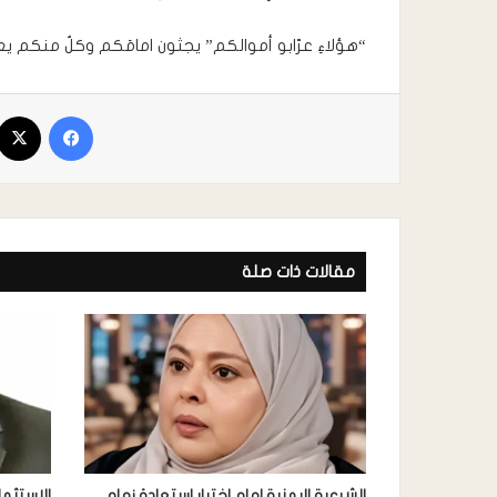
“هؤلاءِ عرّابو أموالكم” يجثون امامَكم وكلٌ منكم يع
مقالات ذات صلة
الشرعية اليمنية امام اختبار استعادة زمام
الاستثما