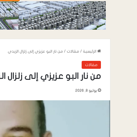
الرئيسية
/
مقالات
/
من نار البو عزيزي إلى زلزال الزيدي
مقالات
من نار البو عزيزي إلى زلزال ا
يوليو 8, 2026
أغسطس 5, 2026
أغسطس 6, 2026
مكتب الصناعة بمحافظة لحج ينفذ
شرطة انماء تبذل جه
زيارة ميدانية رقابية لعدد من المنشآت
تساهم في ترسيخ د
الصناعية والخدمية بمديرية الملاح
والاستقرار في مدين