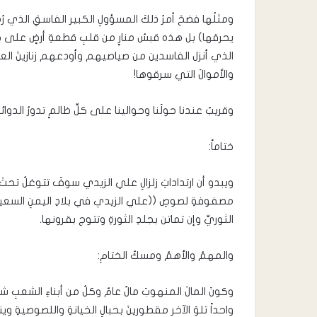
ومثلُها فضحَ أمرُ ذلكَ المسؤولِ الكبير الفاسقِ الذي رُم
يحرقها) بل هذه قبسُ منارٍ من قلبِ قطعةِ أرضٍ على خا
الذي أنزل الفاسدين من صياصيهم وأودعهم زنازينَ العدلِ 
والأموالَ التي سرقوها!
وقريبٌ عندنا حولَنا وحوالينا على كلِّ ظالمٍ تدورُ الدوائرُ
ختاماً:
ويبدو أن ارتداداتِ زلزالِ علي الزيدي سوفَ تتوغلُ تحتَ 
مصفوفةِ لصوصِ ((علي الزيدي في بلادِ اليمنِ السعير)) 
الثوريِّ وإن تماتن بجلدِ الثورةِ وتتوج بقرونها.
والمهمُ والأهمُ ومسكُ الختامِ:
وكونَ المالَ المنهوبَ مالٌ عامٌ وكلٌ من أبناءِ الشعبِ شر
واحداً تلوَ الآخرِ مقطورينَ بحبالِ الخيانةِ واللصوصيةِ وي