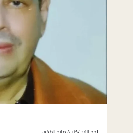
لحج الغد /كتب/ صلاح الطفي