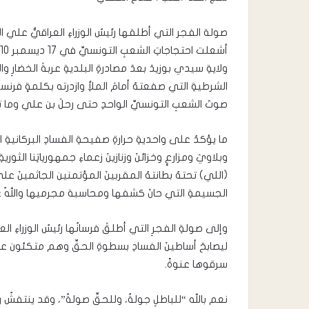
صولة الفجر التي أطلقها رئيسُ الوزراءِ العراقيُّ علي الز
ولايةِ سيدي بوزيدَ بعدَ مصادرةِ البلديةِ عربةَ الخضارِ 
الشرطيةِ التي صفعتهُ أمامَ الملأِ وازدرته بكلمةٍ فرنس
صوتَ الشعبِ التونسيِّ الواحدِ حتى رحلَ بن علي وما تلا
ما يؤكدُ على واحديةِ حرارةِ صفيحةِ الفسادِ البركانية
وبلاويَ ومزارعٍ وخزائنَ وزنازينَ زعماءِ جمهورياتِنا الث
(اللي) تحتهُ بطانتهُ المقربينَ المؤتمنين الجاثمينَ على 
الجسيمةِ التي حانَ كشفها ومحاسبة مجرميها واللهُ غال
ليصابحَ أساطينَ الفسادِ بسطوةِ الحقِّ وهم متكئون ع
سرقوها عنوةً.
نعم بالله “للباطلِ جولةٌ، وللحقِّ صولةٌ”، وقد ينتفشُ ريشُ ال