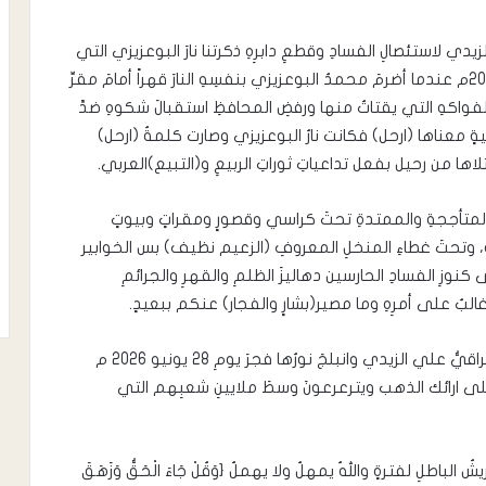
يدي لاستئصالِ الفسادِ وقطعِ دابرِهِ ذكرتنا نارَ البوعزيزي التي
أشعلت احتجاجاتِ الشعبِ التونسيِّ في 17 ديسمبر 2010م عندما أضرمَ محمدُ البوعزيزي بنفسِهِ النارَ قهراً أمامَ مقرِّ
والفواكهِ التي يقتاتُ منها ورفضِ المحافظِ استقبالَ شكوهِ ضدَّ
يةٍ معناها (ارحل) فكانت نارُ البوعزيزي وصارت كلمةُ (ارحل)
ها من رحيل بفعل تداعياتِ ثوراتِ الربيعِ و(التبيع)العربي.
ِ المتأججةِ والممتدةِ تحتَ كراسي وقصورٍ ومقراتٍ وبيوتٍ
وريةِ، وتحتَ غطاءِ المنخلِ المعروفِ (الزعيم نظيف) بس الخوابير
كنوزِ الفسادِ الحارسين دهاليزَ الظلمِ والقهرِ والجرائمِ
بٌ على أمرِهِ وما مصير(بشارٍ والفجار) عنكم ببعيدٍ.
وإلى صولةِ الفجرِ التي أطلقَ فرسانُها رئيسُ الوزراءِ العراقيُّ علي الزيدي وانبلجَ نورُها فجرَ يومِ 28 يونيو 2026 م
لى ارائك الذهب ويترعرعونَ وسطَ ملايينِ شعبِهم التي
باطلِ لفترةٍ واللهُ يمهلُ ولا يهملُ {وَقُلْ جَاءَ الْحَقُّ وَزَهَقَ