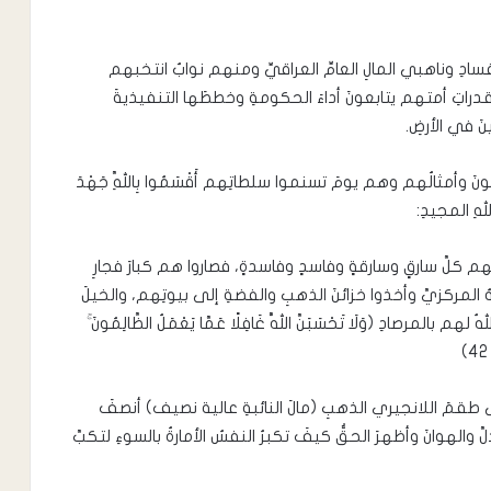
سادِ وناهبي المالِ العامِّ العراقيِّ ومنهم نوابٌ انتخبهم
تِ أمتهم يتابعونَ أداءَ الحكومةِ وخططَها التنفيذيةَ
َ في الأرضِ.
نَ وأمثالُهم وهم يومَ تسنموا سلطاتِهم أَقْسَمُوا بِاللَّهِ جَهْدَ
لهِ المجيدِ:
 كلَّ سارقٍ وسارقةٍ وفاسدٍ وفاسدةٍ، فصاروا هم كبارَ فجارِ
 المركزيَّ وأخذوا خزائنَ الذهبِ والفضةِ إلى بيوتِهم، والخيلَ
المرصادِ (وَلَا تَحْسَبَنَّ اللَّهَ غَافِلًا عَمَّا يَعْمَلُ الظَّالِمُونَ ۚ
قمَ اللانجيري الذهبِ (مالَ النائبةِ عالية نصيف) أنصفَ
والهوانَ وأظهرَ الحقُّ كيفَ تكبرُ النفسُ الأمارةُ بالسوءِ لتكبَّ