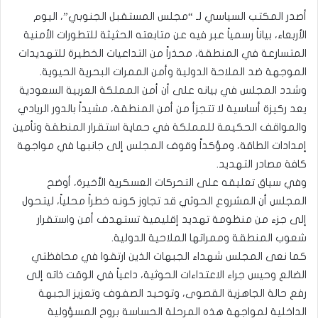
أصدر المكتب السياسي لـ “مجلس المستقبل الجنوبي”، اليوم
الأربعاء، بياناً رسمياً عبر فيه عن متابعته الحثيثة للتطورات الأمنية
المتسارعة في المنطقة، محذراً من التداعيات الخطيرة للتهديدات
الموجهة ضد الملاحة الدولية وأمن الممرات البحرية الحيوية.
وشدد المجلس في بيانه على أن أمن المملكة العربية السعودية
يعد ركيزة أساسية لا تتجزأ من أمن المنطقة، مشيداً بالدور الريادي
والمواقف الحكيمة للمملكة في حماية استقرار المنطقة وتأمين
إمدادات الطاقة، ومؤكداً وقوف المجلس إلى جانبها في مواجهة
كافة مصادر التهديد.
وفي سياق تعليقه على التحركات العسكرية الأخيرة، أوضح
المجلس أن المشروع الحوثي قد تجاوز كونه خطراً محلياً، ليتحول
إلى جزء من منظومة تهديد إقليمية تستهدف أمن واستقرار
شعوب المنطقة وممراتها الملاحية الدولية.
كما نعى المجلس شهداء الجبهات الذين ارتقوا في محافظتي
الضالع وحيس جراء الاعتداءات الحوثية، داعياً في الوقت ذاته إلى
رفع حالة الجاهزية القصوى، وتوحيد الصفوف وتعزيز الجبهة
الداخلية لمواجهة هذه المرحلة الحساسة بروح المسؤولية