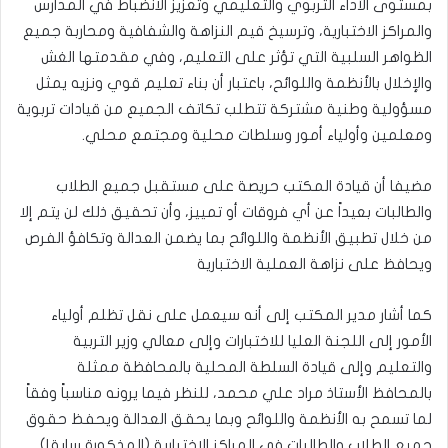
بمستوى الأداء التربوي والتعليمي وتعزيز الانضباط في المدارس
والمراكز الاختبارية، وترسيخ قيم النزاهة والشفافية ومحاربة جميع
الظواهر السلبية التي تؤثر على التعليم، وفي مقدمتها الغش
والإخلال بالأنظمة واللوائح، باعتبار أن بناء تعليم قوي ونزيه يمثل
مسؤولية وطنية مشتركة تتطلب تكاتف الجميع من قيادات تربوية
ومعلمين وأولياء أمور وسلطات محلية ومجتمع محلي.
مضيفا أن قيادة المكتب حريصة على مستقبل جميع الطلاب
والطالبات بعيداً عن أي فروقات أو تمييز، وأن تحقيق ذلك لن يتم إلا
من خلال تطبيق الأنظمة واللوائح بما يضمن العدالة وتكافؤ الفرص
ويحافظ على نزاهة العملية الاختبارية
كما أشار مدير المكتب إلى أنه سيعمل على نقل تظلم أولياء
الأمور إلى اللجنة العليا للاختبارات وإلى معالي وزير التربية
والتعليم وإلى قيادة السلطة المحلية بالمحافظة ممثلة
بالمحافظ الأستاذ مراد علي محمد، للنظر فيما يرونه مناسباً وفقاً
لما تسمح به الأنظمة واللوائح وبما يحقق العدالة ويحفظ حقوق
جميع الطلاب والطالبات في المراكز الاختبارية (المذكورة سابقا)