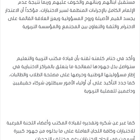
مستقبل أبنائهم وبناتهم والخوف عليهم وربما نتيجة عدم
الإلمام الكامل بالإجراءات المنظمة لسير الاختبارات، مؤكداً أن الاعتذار
يجسد القيم الأصيلة وروح المسؤولية ويعزز العلاقة القائمة على
الاحترام والثقة والتعاون بين المجتمع والمؤسسة التربوية
وأكد في ختام كلمته ثقته بأن قيادة مكتب التربية والتعليم
ستواصل بذل جهودها لمعالجة ما يتعلق بالمراكز الاختبارية في
إطار مسؤوليتها الوطنية وحرصها على مصلحة الطلاب والطالبات،
كما جدد التأكيد على أن أولياء الأمور سيظلون شركاء حقيقيين
وداعمين للعملية التربوية
كما عبر عن شكره وتقديره لقيادة المكتب وأعضاء اللجنة الفرعية
للاختبارات وكافة اللجان العاملة على ما بذلوه من جهود كبيرة
أسهمت في إنجاح الاختبارات رغم مختلف التحديات.