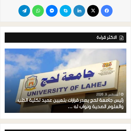
الاكثر قراءة
أغسطس 9, 2026
رئيس جامعة لحج يصدر قرارات بتعيين عميد لكلية الطب
م
والعلوم الصحية ونواب له …
ح