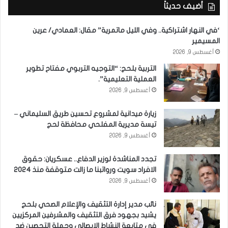
أضيف حديثاً
‘في النهار اشتراكية.. وفي الليل ماتمرية” مقال: العمادي/ عرين
المسيمير
أغسطس 9, 2026
التربية بلحج: “التوجيه التربوي مفتاح تطوير
العملية التعليمية”.
أغسطس 9, 2026
زيارة ميدانية لمشروع تحسين طريق السليماني –
تيسة مديرية المفلحي محافظة لحج
أغسطس 9, 2026
تجدد المناشدة لوزير الدفاع.. عسكريان: حقوق
الافراد سويت ورواتبنا ما زالت متوقفة منذ 2024
أغسطس 9, 2026
نائب مدير إدارة التثقيف والإعلام الصحي بلحج
يشيد بجهود فرق التثقيف والمشرفين المركزيين
في متابعة النشاط الإيصالي وحملة التحصين ضد