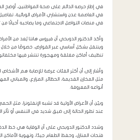
في إطار حرصه الدائم على صحة المواطنين، أوضح ال
في العاصمة عدن واستشاري الأمراض الوبائية، تفاصيل
في منصات التواصل الاجتماعي وما يصاحبه أحيانًا من 
وأكد الدكتور الدوبحي أن فيروس هانتا يُعد من الأمرا
وينتقل بشكل أساسي عبر القوارض، خصوصًا من خلال استن
تنظيف أماكن مغلقة ومهجورة تنتشر فيها مخلفاتها د
وأشار إلى أن أكثر الفئات عرضة للإصابة هم الأشخاص 
مثل المخازن القديمة، الحظائر، المزارع، والمباني ال
أنواعه المعروفة.
وبيّن أن الأعراض الأولية قد تشبه الإنفلونزا، مثل الحم
عند تطور الحالة إلى ضيق شديد في التنفس أو تأثر الرئ
وشدد الدكتور الدوبحي على أن الوقاية هي خط الدفاع 
فتحات المنازل، وحفظ الطعام جيدًا، وتهوية الأماك