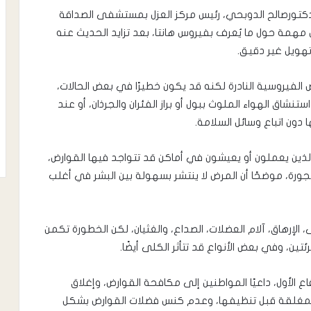
دكتورصالح الدوبحي، رئيس مركز العزل بمستشفى الصداقة
 مهمة حول ما يُعرف بفيروس هانتا، بعد تزايد الحديث عنه
تهويل غير دقيق.
ض الفيروسية النادرة لكنه قد يكون خطيرًا في بعض الحالات،
شاق الهواء الملوث ببول أو براز الفئران والجرذان، أو عند
ون اتباع وسائل السلامة.
الذين يعملون أو يعيشون في أماكن قد تتواجد فيها القوارض،
مهجورة، موضحًا أن المرض لا ينتشر بسهولة بين البشر في أغلب
ى، الإرهاق، آلام العضلات، الصداع، والغثيان، لكن الخطورة تكمن
تين، وفي بعض الأنواع قد تتأثر الكلى أيضًا.
الأول، داعيًا المواطنين إلى مكافحة القوارض، وإغلاق
ن المغلقة قبل تنظيفها، وعدم كنس فضلات القوارض بشكل