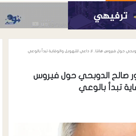
حي حول فيروس هانتا.. لا داعي للتهويل والوقاية تبدأ بالوعي
 صالح الدوبحي حول فيروس
قاية تبدأ بالوعي
أغسطس 6, 2026
الحوشبي “أبو
الدكتور خالد محي الدين الأغبري..
اة المناضل سعيد
نموذج إنساني في رعاية مرضى
الحروق والتجميل