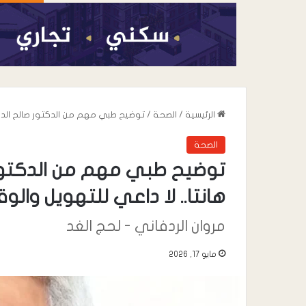
الرئيسية
/
الصحة
/
توضيح طبي مهم من الدكتور صالح الدوب
الصحة
توضيح طبي مهم من الدكتور
هانتا.. لا داعي للتهويل والو
مروان الردفاني - لحج الغد
أغسطس 6, 2026
القائد محمد علي 
مايو 17, 2026
خطاب” يعزي في وف
صالح المقرعي