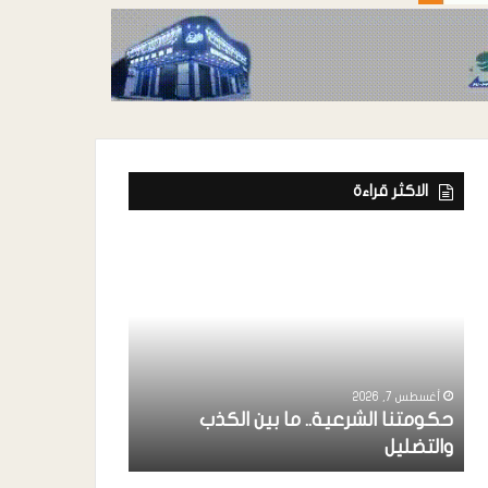
الاكثر قراءة
أغسطس 7, 2026
ة
رئيس إتحاد الفن
خواجة ” يشارك
أغسطس 7, 2026
حكومتنا الشرعية.. ما بين الكذب
بردفان بحضور 
والتضليل
الإنتقالي ..