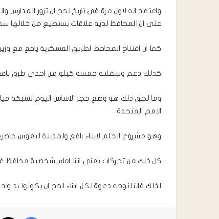
واعتقد انه لاول مرة في تاريخ لحج ان تزور المدارس وا
على ان المحافظ لديه علاقات يستطيع من خلالها س
كما ان افتتاح المحافظ لطريق العسكرية يافع مع وزير النق
كذلك دعم وسفلتة خمسة كيلو من احدى طرق يافع 
وما لحق ذلك هو وضع حجر الاساس اليوم لشبكة ميا
الامم المتحدة.
وهو مشروع الحلم لابناء يافع ولمدينة لبعوس حاضرة
كل ذلك من تحركات تعني اننا امام شخصية محافظ غير 
لذلك فانتا نوجه دعوة لكل ابناء لحج ان يكونوا يد وا