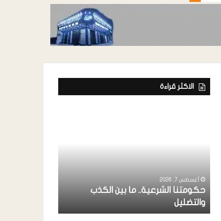
الاكثر قراءة
أغسطس 7, 2026
ة
رئيس إتحاد الفن
خواجة ” يشارك
أغسطس 7, 2026
حكومتنا الشرعية.. ما بين الكذب
بردفان بحضور 
والتضليل
الإنتقالي ..