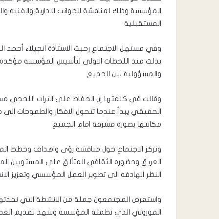
المؤسسة وذلك لمناقشة الجوانب الادارية والفنية 
المستقبلية
وفي مستهل الاجتماع رحبت الاستاذة انجيلاء أحمد الب
بذلت منذ اللحظات الاولى لتأسيس المؤسسة مؤكدة ان
والمسؤولية بين الجميع
وقالت في كلمتها إن الحفاظ على التراث اللحجي مسؤو
الحقيقي يبدأ عندما تتحول الافكار والطموحات الى خ
مكانتها بصورة مشرقة امام الجميع
وتركز الاجتماع حول مناقشة رؤى واهداف وخطط المؤسس
العريق وحضوره الثقافي المتألق على المستويين المح
النظر الهادفة الى تطوير العمل المؤسسي وتعزيز الانش
واستعرض المجتمعون جملة من الانشطة التي نفذتها
الموروثي الذي نظمته المؤسسة وشهد تقديم العديد م