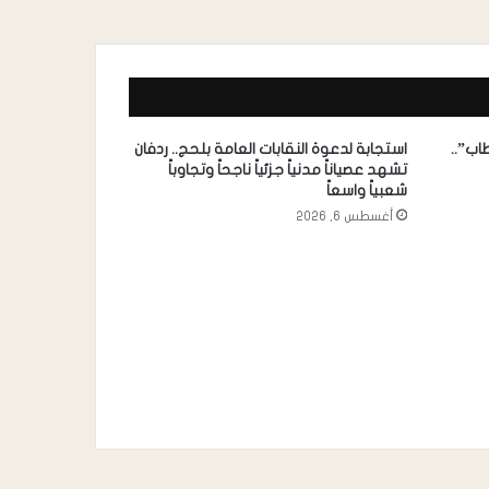
اب”..
استجابة لدعوة النقابات العامة بلحج.. ردفان
تشهد عصياناً مدنياً جزئياً ناجحاً وتجاوباً
شعبياً واسعاً
أغسطس 6, 2026