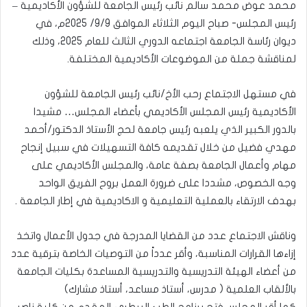
محمد عوض محمد سالم نائب رئيس الجامعة للشؤون الأكاديمية –
رئيس المجلس- صباح اليوم الثلاثاء الموافق 9/9/ 2025م، في
ديوان رئاسة الجامعة اجتماعه الدوري الثالث للعام 2025، وذلك
لمناقشة جملة من الموضوعات الأكاديمية المختلفة.
في مستهل الاجتماع رحب الأخ/نائب رئيس الجامعة للشؤون
الأكاديمية رئيس المجلس الأكاديمي بأعضاء المجلس… مشيدا
بالدور الكبير الذي يلعبه رئيس جامعة لحج الأستاذ الدكتور/أحمد
مهدي فضيل من خلال تقديمه كافة التسهيلات في سبيل إنجاح
مهام وأعمال الجامعة بصفة عامة، والمجلس الأكاديمي على
وجه الخصوص، مشددا على ضرورة العمل بروح الفريق الواحد
بهدف الارتقاء بالعملية التعليمية و الاكاديمية في إطار الجامعة .
وناقش الاجتماع عدد من القضايا المدرجة في جدول الأعمال واتخذ
إزاءها القرارات المناسبة، وأقر عدداً من التوصيات الخاصة بترقية عدد
من أعضاء الهيئة التدريسية والتدريسية المساعدة بكليات الجامعة
بالألقاب العلمية ( مدرس، أستاذ مساعد، أستاذ مشارك)
كما أقر المجلس فتح برنامج الطب البيطري المقدم من كلية ناصر