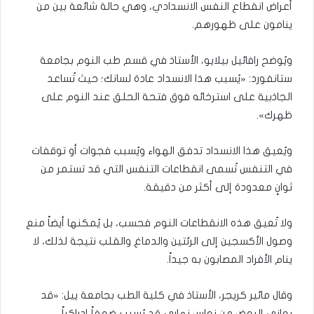
أعراض انقطاع النفس الانسدادي، وهي حالة شائعة بين من
ينامون على ظهورهم.
ويُوضح رافائيل بيلايو، الأستاذ في قسم طب النوم بجامعة
ستانفورد: «يُسبب هذا الانسداد عادة لسانك؛ حيث تُساعد
الجاذبية على استرخائه فوق فتحة الحلق عند النوم على
ظهرك».
ويُعيق هذا الانسداد تدفق الهواء ويُسبب فجوات أو توقفات
في التنفس تُسمى انقطاعات التنفس التي قد تستمر من
ثوانٍ معدودة إلى أكثر من دقيقة.
ولا تُعيق هذه الانقطاعات النوم فحسب، بل يُمكنها أيضاً منع
وصول الأكسجين إلى الرئتين والدماغ والقلب نتيجة لذلك، لا
ينام الأفراد المصابون به جيداً.
وقال مائير كريجر، الأستاذ في كلية الطب بجامعة ييل: «قد
يعاني البعض من نعاس نهاري قد يُسبب ضعفاً إدراكياً،