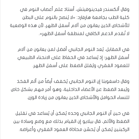
وقال ألكسندر فيدينوفيتش، أستاذ علم أعصاب النوم في
كلية الطب بجامعة هارفارد: «لا يُنصح بالنوم على البطن
للأشخاص الذين يعانون من آلام أسفل الظهر، لأن هذه الوضعية
لا تُقدم الدعم الكافي لمنطقة أسفل الظهر».
في المقابل، يُعد النوم الجانبي أفضل لمن يعانون من آلام
أسفل الظهر؛ إذ يُساعد في الحفاظ على الانحناء الطبيعي
للعمود الفقري ويُقلل الضغط على أسفل الظهر.
وقال داسغوبتا إن النوم الجانبي يُخفف أيضاً من ألم الفخذ
ويُبعد الضغط عن الأعضاء الداخلية، وهو أمر مهم بشكل خاص
للنساء الحوامل والأشخاص الذين يعانون من زيادة الوزن.
في حين أن النوم الجانبي وحده يُمكن أن يُساعد في تقليل
الضغط والألم، قال بيلايو إن القيام بذلك مع وضع وسادة بين
الركبتين يُمكن أن يُحسّن محاذاة العمود الفقري وأعراضه.