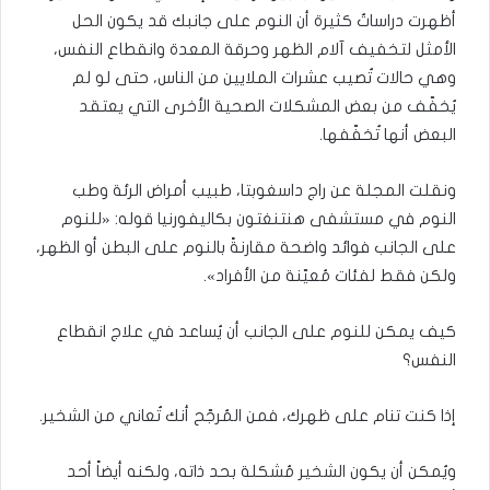
أظهرت دراساتٌ كثيرة أن النوم على جانبك قد يكون الحل
الأمثل لتخفيف آلام الظهر وحرقة المعدة وانقطاع النفس،
وهي حالات تُصيب عشرات الملايين من الناس، حتى لو لم
يُخفّف من بعض المشكلات الصحية الأخرى التي يعتقد
البعض أنها تُخفّفها.
ونقلت المجلة عن راج داسغوبتا، طبيب أمراض الرئة وطب
النوم في مستشفى هنتنغتون بكاليفورنيا قوله: «للنوم
على الجانب فوائد واضحة مقارنةً بالنوم على البطن أو الظهر،
ولكن فقط لفئات مُعيّنة من الأفراد».
كيف يمكن للنوم على الجانب أن يُساعد في علاج انقطاع
النفس؟
إذا كنت تنام على ظهرك، فمن المُرجّح أنك تُعاني من الشخير.
ويُمكن أن يكون الشخير مُشكلة بحد ذاته، ولكنه أيضاً أحد