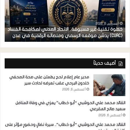
أغسطس 6, 2026
خطوة تقنية غير مسبوقة.. الاتحاد المدني لمكافحة الفساد
ف
(CUAC) يدشن موقعه الرسمي ومنصاته الرقمية في عدن
ا
أضيف حديثاً
مدير عام إعلام لحج يطمئن على صحة الصحفي
خلدون البرحي عقب تعرضه لحادث سير
أغسطس 6, 2026
القائد محمد علي الحوشبي “أبو خطاب” يعزي في وفاة المناضل
سعيد صالح المقرعي
أغسطس 6, 2026
القائد محمد علي الحوشبي “أبو خطاب”.. سيرة نضالٍ وحضورٍ مؤثر على