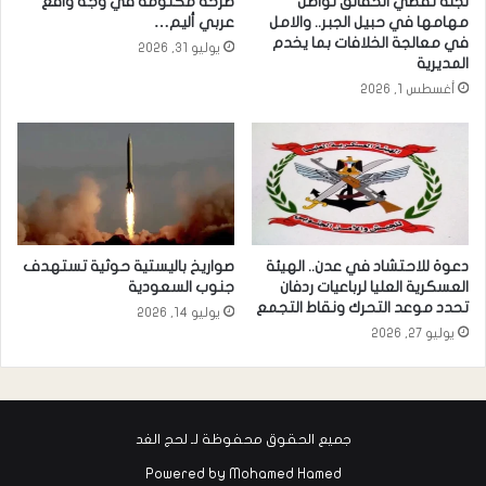
لجنة تقصي الحقائق تواصل
صرخة مكتومة في وجه واقع
مهامها في حبيل الجبر.. والامل
عربي أليم…
في معالجة الخلافات بما يخدم
يوليو 31, 2026
المديرية
أغسطس 1, 2026
دعوة للاحتشاد في عدن.. الهيئة
صواريخ باليستية حوثية تستهدف
العسكرية العليا لرباعيات ردفان
جنوب السعودية
تحدد موعد التحرك ونقاط التجمع
يوليو 14, 2026
يوليو 27, 2026
جميع الحقوق محفوظة لـ لحج الغد
Powered by
Mohamed Hamed