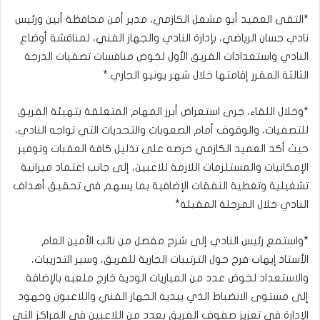
*التقى العميد أبو مشعل الكازمي، مدير أمن محافظة أبين ورئيس
نادي حسان الرياضي، بإدارة النادي والجهاز الفني، لمناقشة أوضاع
النادي واستعدادات الفريق الأول لخوض منافسات تصفيات الدرجة
الثالثة المقرر إقامتها خلال شهر يونيو الجاري.*
*وخلال اللقاء، جرى استعراض أبرز المهام المتعلقة بتهيئة الفريق
للتصفيات، والوقوف أمام الصعوبات والتحديات التي تواجه النادي،
حيث أكد العميد الكازمي حرصه على تذليل كافة العقبات وتوفير
الإمكانيات والمستلزمات اللازمة للاعبين، إلى جانب اعتماد ميزانية
تشغيلية وتغطية النفقات الإضافية بما يسهم في تحقيق أهداف
النادي خلال المرحلة المقبلة*
*واستمع رئيس النادي إلى شرح مفصل من نائب الأمين العام
الأستاذ إيهاب فرج حول الترتيبات الجارية للفريق، وسير التدريبات،
والاستعداد لخوض عدد من المباريات الودية خارج ملعبه بالإضافة
إلى مستوى الانضباط الذي يبديه الجهاز الفني واللاعبون وجهود
الإدارة في تعزيز صفوف الفريق بعدد من اللاعبين في المراكز التي