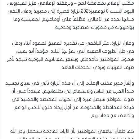
مكتب الإعلام بمحافظة لحج – وبرفقته الإعلامي عزيز العيدروس،
اليوم السبت 8 نوفمبر2025،بزيارة قصيرة إلى مديرية ردفان، التقى
خلالها بعدد من الأهالي، مطّلعاً على أوضاعهم المعيشية وما
يواجهونه من صعوبات اقتصادية وخدمية.
وخلال الزيارة، عبّر اليافعي عن تقديره العميق لصمود أبناء ردفان
في ظل الظروف الصعبة التي تمرّ بها البلاد، مؤكداً أنه يعيش
هموم المواطنين كأحدهم، ويشعر بمعاناتهم اليومية نتيجة تأخر
صرف المرتبات وتردي الخدمات العامة.
وأشار مدير مكتب الإعلام إلى أن هذه الزيارة تأتي في سياق تجسيد
مبدأ القرب من الناس والاستماع إلى تطلعاتهم، مشدداً على أن
صوت المواطن سيصل عبره إلى الجهات المختصة والمعنية في
قيادة المحافظة والحكومة، من أجل إيجاد حلول تلامس الواقع
وتخفف من معاناتهم.
كما طمأن اليافعي المواطنين بأن الأيام القادمة ستحمل بإذن الله