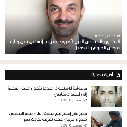
أغسطس 6, 2026
الدكتور خالد محي الدين الأغبري.. نموذج إنساني في رعاية
خ
مرضى الحروق والتجميل
(CUAC) يدشن موقعه الرسمي ومنصاته الرقمية في عدن
أضيف حديثاً
فرعونية الاستحواذ.. عندما يتحول احتكار القضية
إلى استبداد سياسي
أغسطس 6, 2026
مدير عام إعلام لحج يطمئن على صحة الصحفي
خلدون البرحي عقب تعرضه لحادث سير
أغسطس 6, 2026