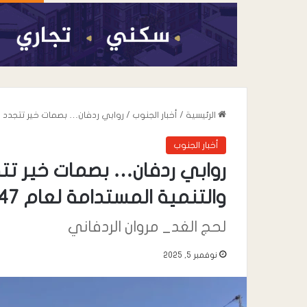
الرئيسية
/
أخبار الجنوب
/
روابي ردفان… بصمات خير تتجدد في خدم
أخبار الجنوب
روابي ردفان… بصمات خير ت
والتنمية المستدامة لعام 1447هـ – 2025م
لحج الغد_ مروان الردفاني
أغسطس 7, 2026
نوفمبر 5, 2025
هل ستعيد اتفاقية
القوة في المنطق