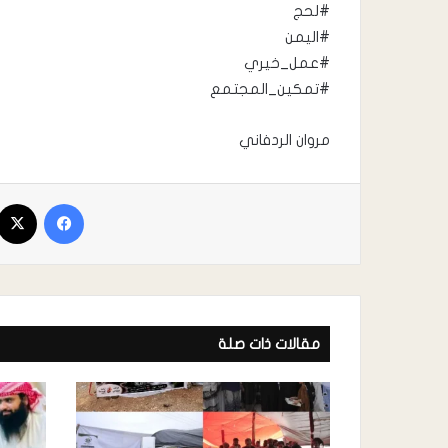
#لحج
#اليمن
#عمل_خيري
#تمكين_المجتمع
مروان الردفاني
مقالات ذات صلة