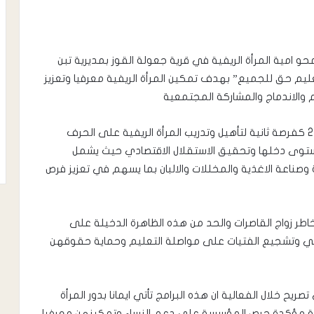
مت مؤسسة لوياك اليمن برنامج اعطها فرصة 1 لمحو امية المرأة الريفية في قرية جعولة القوز بمديرية تبن
‎15 طفلا تحت شعار “التعليم حق للجميع” بهدف تمكين المرأة الريفية معرفيا وتعزيز
والاندماج والمشاركة المجتمعية
وخلال الفعالية دشنت المؤسسة برنامج اعطها فرصة 2 كفرصة ثانية لتأهيل وتدريب المرأة الريفية على الحرف
 مستوى دخلها وتحقيق الاستقلال الاقتصادي حيث يشمل
 وصناعة الاغذية والمخللات والالبان بما يسهم في تعزيز فرص
طر زواج القاصرات والحد من هذه الظاهرة الدخيلة على
 وتشجيع الفتيات على مواصلة التعليم وحماية حقوقهن
 خلال الفعالية ان هذه البرامج تأتي ايمانا بدور المرأة
نمية مؤكدة حرص المؤسسة على دعم النساء وتمكينهن معرفيا