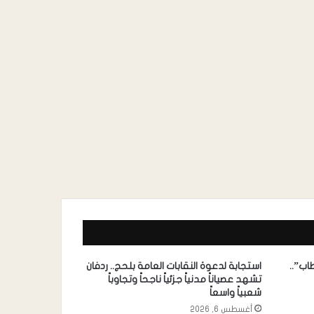
اب”..
استجابة لدعوة النقابات العامة بلحج.. ردفان
تشهد عصياناً مدنياً جزئياً ناجحاً وتجاوباً
شعبياً واسعاً
أغسطس 6, 2026