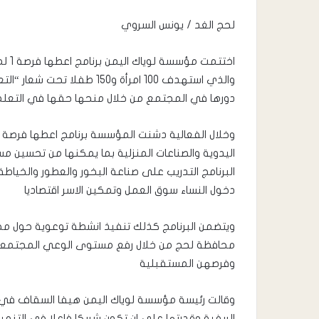
لحج الغد / يونس السروي
اختت
والذي استهدف ‎100‎ امرأة و0‎
دورها في المجتمع من خلال منحها حقها في التعلم 
اليدوية والصناعات المنزلية بما يمكنها من تحسين
البرنامج التدريب على صناعة البخور والعطور والخياطة
دخول النساء سوق العمل وتمكين الاسر اقتصاديا
ويتضمن البرنامج كذلك تنفيذ انشطة توعوية حول مخا
محافظة لحج من خلال رفع مستوى الوعي المجتمعي
وفرصهن المستقبلية
وقالت رئيسة مؤسسة لوياك اليمن هيفا السقاف في تصريح
الريفية وقدرتها على ان تكون شريكا فاعلا في الت