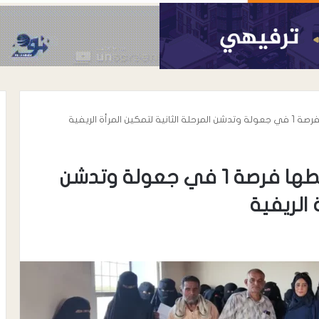
المرأة الريفية
لوياك اليمن تختتم برنامج اعطها فرصة 1 في جعولة وتدشن
 الريفية
أغسطس 7, 2026
رئيس نادي شباب المسيمير يوجه رسال
رسمية إلى مكتب الشباب والرياضة
واتحاد الكرة بلحج بشأن نظام دوري
 ترتيب الأعداء …
الدرجة الثالثة