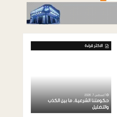
الاكثر قراءة
أغسطس 7, 2026
ة
رئيس إتحاد الفن
خواجة ” يشارك
أغسطس 7, 2026
حكومتنا الشرعية.. ما بين الكذب
بردفان بحضور 
والتضليل
الإنتقالي ..