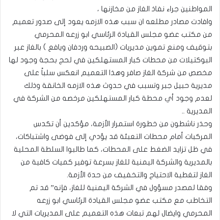
المواطنين جراء نفاذ الغاز من مخازنها ،
وافادت مصادر مطلعه ان سبب هذه الازمه يعود إلى صدور تعميم
من مكتب عضو مجلس القيادة الرئاسي ابو زرعه المحرمي
بتوقيف ومنع تموين مديريات (الصبيحه وردفان ويافع ) بالغاز عبر
البوكتيلات من محطات كبار المستهلكين في لحج بحجة وجود لها
مخصص من شركة الغاز صافر وهذا التعميم انعكس سلباً على
مديرية حبيل جبر وتسبب في حدوث هذه الازمه الخانقة وذلك
لعدم وجود أي محطة كبار المستهلكين مرخصه من الشركة في
المديرية ..
وحذر ناشطون من خطورة استمرار الأزمة، مؤكدين أن تكدس
المركبات أمام محطات التعبئة قد يؤدي إلى فوضى واشتباكات،
في ظل تزايد الضغط على المحطات، كما طالبوا السلطة المحلية
بالمديرية والشركة اليمنية للغاز بسرعة توفير كميات كافية من
الغاز لتغطية الاحتياج والتخفيف من حدة الأزمة.
وفقا لمصدر مسؤول في الشركة اليمنية للغاز، فإنه” قد تم
التخاطب مع مكتب عضو مجلس القيادة الرئاسي ابو زرعه
المحرمي وايضال لهم تبعات هذه التعميم على المديريات التي لا