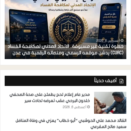
أغسطس 6, 2026
خطوة تقنية غير مسبوقة.. الاتحاد المدني لمكافحة الفساد
ف
(CUAC) يدشن موقعه الرسمي ومنصاته الرقمية في عدن
ا
أضيف حديثاً
مدير عام إعلام لحج يطمئن على صحة الصحفي
خلدون البرحي عقب تعرضه لحادث سير
أغسطس 6, 2026
القائد محمد علي الحوشبي “أبو خطاب” يعزي في وفاة المناضل
سعيد صالح المقرعي