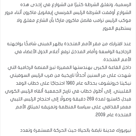
الرسمية، وتغلق الشرطة كثيرًا من الشوارع في إحدى هذه
الشوارع أوقفت الشرطة الرئيس الفرنسي إيمانويل ماكرون أثناء مرور
موكب الرئيس ترامب فاتصل ماكرون مازحًا بأن الشارع مغلق ولا
يستطيع المرور.
عند اقترابك من مقر الأمم المتحدة يظهر المبنى شامخًا بواجهته
الزجاجية الواسعة وأمام المدخل ترفع أعلام الدول الأعضاء في
الأمم المتحدة.
داخل القاعة الكبرى بهندستها المميزة تبرز المنصة الرخامية التي
شهدت على مر السنين أحداثًا تاريخية من ضرب الرئيس السوفيتي
نيكيتا خروتشوف بحذائه عام 1960 احتجاجًا على خطاب الوفد
الفلبيني. إلى أطول خطاب في تاريخ الجمعية ألقاه الرئيس الكوبي
فيدل كاسترو لمدة 269 دقيقة وصولًا إلى احتجاج الرئيس الليبي
معمر القذافي على سياسة المنظمة وتمزيقه لميثاق الأمم
المتحدة عام 2009.
نيويورك مدينة نابضة بالحياة حيث الحركة المستمرة وتعدد