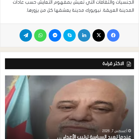
الجنسيات والثقافات التي تعيش بمفهوم التعايش حسب عادات
المدينة العريقة. نيويورك مدينة يعشقها كل من يزورها.
الاكثر قراءة
أغسطس 7, 2026
عندما تعيد السياسة ترتيب الأعداء …
م