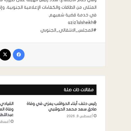
المثلى من الطاقات والكفاءات الإعلامية الجنوبية، وإتا
في خدمة قضية شعبهم.
@aziz1alsheikh
#المجلس_الانتقالي_الجنوبي
مقالات ذات صلة
رئيس حلف أبناء الحواشب يعزي في وفاة
القيادي
صادق سعد محمد الحوشبي
وفاة ال
عبداللط
أغسطس 8, 2026
أغسطس 8, 