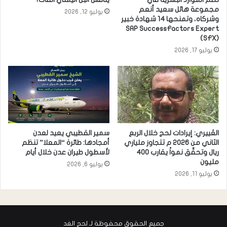
مجموعة هائل سعيد أنعم
يوليو 12, 2026
وشركاه، وتمنحها 14 شهادة خبير
SAP SuccessFactors Expert
(SFX)
يوليو 17, 2026
العُييري: إيرادات لحج خلال الربع
سمير القطيبي يعيد لعدن
الثاني من 2026 م تتجاوز ملياري
أمجادها: طائرة “المعلا” تنظم
ريال وتحقِّق نمواً يقارب 400
لأسطول طيران عدن خلال أيام
مليون
يوليو 6, 2026
يوليو 11, 2026
جميع الحقوق محفوظة لـ لحج الغد