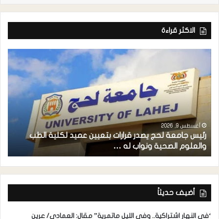
الاكثر قراءة
أغسطس 9, 2026
رئيس جامعة لحج يصدر قرارات بتعيين عميد لكلية الطب
م
والعلوم الصحية ونواب له …
ح
أضيف حديثاً
‘في النهار اشتراكية.. وفي الليل ماتمرية” مقال: العمادي/ عرين