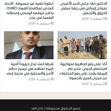
الدكتور خالد محي الدين الأغبري..
خطوة تقنية غير مسبوقة.. الاتحاد
نموذج إنساني في رعاية مرضى
المدني لمكافحة الفساد (CUAC)
الحروق والتجميل
يدشن موقعه الرسمي ومنصاته
الرقمية في عدن
أغسطس 6, 2026
أغسطس 6, 2026
أكد على رفع الجاهزية لمواجهة
شرطة انماء تبذل جهوداً أمنية
المنخفض الجوي..مدير عام
كبيرة تساهم في ترسيخ دعائم
البريقة يشدد على رفع المخلفات
الأمن والاستقرار في مدينة إنماء
من مجرى السيل بالحسوة
أغسطس 6, 2026
أغسطس 6, 2026
جميع الحقوق محفوظة لـ لحج الغد