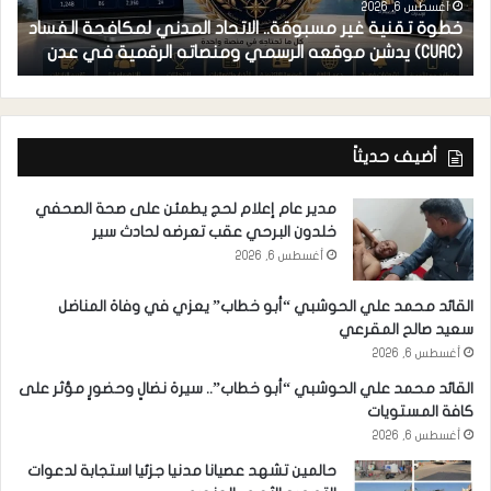
أغسطس 6, 2026
خطوة تقنية غير مسبوقة.. الاتحاد المدني لمكافحة الفساد
ف
(CUAC) يدشن موقعه الرسمي ومنصاته الرقمية في عدن
ا
أضيف حديثاً
مدير عام إعلام لحج يطمئن على صحة الصحفي
خلدون البرحي عقب تعرضه لحادث سير
أغسطس 6, 2026
القائد محمد علي الحوشبي “أبو خطاب” يعزي في وفاة المناضل
سعيد صالح المقرعي
أغسطس 6, 2026
القائد محمد علي الحوشبي “أبو خطاب”.. سيرة نضالٍ وحضورٍ مؤثر على
كافة المستويات
أغسطس 6, 2026
حالمين تشهد عصيانا مدنيا جزئيا استجابة لدعوات