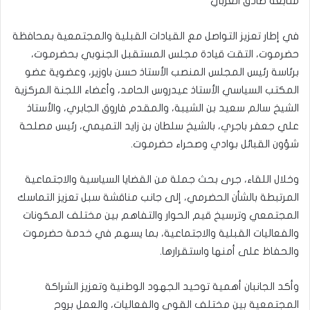
متابعة صادق العربي
في إطار تعزيز التواصل مع القيادات القبلية والمجتمعية بمحافظة
حضرموت، التقت قيادة مجلس المستقبل الجنوبي بحضرموت،
برئاسة رئيس المجلس المنصب الأستاذ حسن باوزير، وعضوية عضو
المكتب السياسي الأستاذ عيدروس الحامد، وأعضاء اللجنة المركزية
الشيخ سالم سعيد بن الشيبة، والمقدم فاروق الجابري، والأستاذ
علي جعفر باجري، بالشيخ سلطان بن زايد التميمي، رئيس مصلحة
شؤون القبائل بوادي وصحراء حضرموت.
وخلال اللقاء، جرى بحث جملة من القضايا السياسية والاجتماعية
المرتبطة بالشأن الحضرمي، إلى جانب مناقشة سبل تعزيز التماسك
المجتمعي وترسيخ قيم الحوار والتفاهم بين مختلف المكونات
والفعاليات القبلية والاجتماعية، بما يسهم في خدمة حضرموت
والحفاظ على أمنها واستقرارها.
وأكد الجانبان أهمية توحيد الجهود الوطنية وتعزيز الشراكة
المجتمعية بين مختلف القوى والفعاليات، والعمل بروح