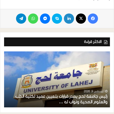
الاكثر قراءة
أغسطس 9, 2026
رئيس جامعة لحج يصدر قرارات بتعيين عميد لكلية الطب
م
والعلوم الصحية ونواب له …
ح