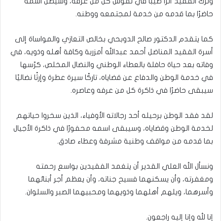
وترك الفقيد أثرًا طيبًا في نفوس كل من عرفه، وسيظل اسمه
حاضرًا بما قدمه من خدمة لمجتمعه ووطنه.
كما يتقدم الدكتور صالح الدوبحي بخالص التعازي والمواساة إلى
أسرة الفقيد المناضل أحمد عبدالله أمزربة وكافة أهله وذويه، في
وفاته بعد حياة حافلة بالعطاء الوطني والنضال المخلص، كرّسها
في خدمة الوطن والدفاع عن قضاياه، تاركًا سيرة عطرة وإرثًا نضاليًا
سيبقى حاضرًا في ذاكرة كل من عرفه وعاصره.
لقد فقد الوطن برحيله أحد رجالاته الأوفياء، الذين سخروا حياتهم
لخدمة الوطن وقضاياه، وسيبقى اسمه محفورًا في ذاكرة الأجيال
بما قدمه من مواقف وطنية مشرفة وعطاء صادق.
ونسأل الله العلي القدير أن يتغمد الفقيدين بواسع رحمته
ومغفرته، وأن يسكنهما فسيح جناته، وأن يعظم أجر أبنائهما
وأسرهما، ويلهم أهلهما وذويهما ومحبيهما الصبر والسلوان.
إنا لله وإنا إليه راجعون.