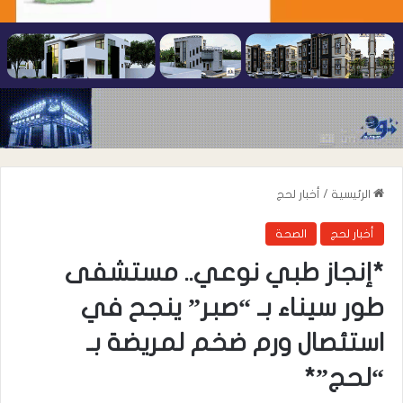
الرئيسية
/
أخبار لحج
أخبار لحج
الصحة
*إنجاز طبي نوعي.. مستشفى
طور سيناء بـ “صبر” ينجح في
استئصال ورم ضخم لمريضة بـ
“لحج”*