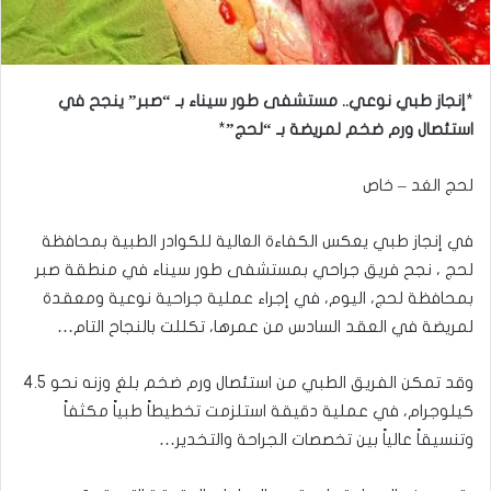
*
إنجاز طبي نوعي.. مستشفى طور سيناء بـ “صبر” ينجح في
استئصال ورم ضخم لمريضة بـ “لحج”
*
لحج الغد – خاص
في إنجاز طبي يعكس الكفاءة العالية للكوادر الطبية بمحافظة
لحج ، نجح فريق جراحي بمستشفى طور سيناء في منطقة صبر
بمحافظة لحج، اليوم، في إجراء عملية جراحية نوعية ومعقدة
لمريضة في العقد السادس من عمرها، تكللت بالنجاح التام…
وقد تمكن الفريق الطبي من استئصال ورم ضخم بلغ وزنه نحو 4.5
كيلوجرام، في عملية دقيقة استلزمت تخطيطاً طبياً مكثفاً
وتنسيقاً عالياً بين تخصصات الجراحة والتخدير…