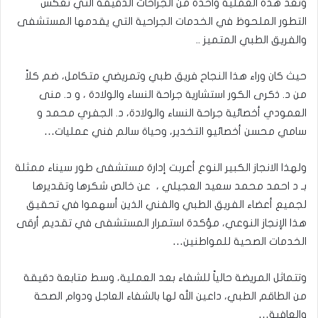
وتعد هذه العملية واحدة من الجراحات الدقيقة التي تعكس
التطور الملحوظ في الخدمات الجراحية التي يقدمها المستشفى
والفريق الطبي المتميز ..
حيث كان وراء هذا النجاح فريق طبي وتمريضي متكامل، ضم كلاً
من د. ذكرى الكور استشارية جراحة النساء والولادة ، و د. منى
العمودي أخصائية جراحة النساء والولادة، د. الجفري محمد و
سامي محسن أخصائيو التخدير، وحياة سالم فني عمليات…
ولهذا الانجاز الكبير النوع أعربت إدارة مستشفى طور سيناء ممثلة
بـ د احمد محمد سعيد العجيلي ، عن خالص شكرها وتقديرها
لجميع أعضاء الفريق الطبي والفني الذين أسهموا في تحقيق
هذا الإنجاز النوعي، مؤكدة استمرار المستشفى في تقديم أرقى
الخدمات الصحية للمواطنين…
وتتماثل المريضة حالياً للشفاء بعد العملية، وسط متابعة دقيقة
من الطاقم الطبي، داعين الله لها بالشفاء العاجل ودوام الصحة
والعافية…