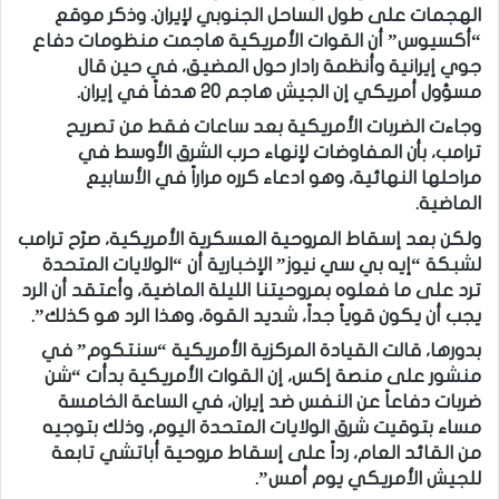
الهجمات على طول الساحل الجنوبي لإيران. وذكر موقع
“أكسيوس” أن القوات الأمريكية هاجمت منظومات دفاع
جوي إيرانية وأنظمة رادار حول المضيق، في حين قال
مسؤول أمريكي إن الجيش هاجم 20 هدفاً في إيران.
وجاءت الضربات الأمريكية بعد ساعات فقط من تصريح
ترامب، بأن المفاوضات لإنهاء حرب الشرق الأوسط في
مراحلها النهائية، وهو ادعاء كرره مراراً في الأسابيع
الماضية.
ولكن بعد إسقاط المروحية العسكرية الأمريكية، صرّح ترامب
لشبكة “إيه بي سي نيوز” الإخبارية أن “الولايات المتحدة
ترد على ما فعلوه بمروحيتنا الليلة الماضية، وأعتقد أن الرد
يجب أن يكون قوياً جداً، شديد القوة، وهذا الرد هو كذلك”.
بدورها، قالت القيادة المركزية الأمريكية “سنتكوم” في
منشور على منصة إكس، إن القوات الأمريكية بدأت “شن
ضربات دفاعاً عن النفس ضد إيران، في الساعة الخامسة
مساء بتوقيت شرق الولايات المتحدة اليوم، وذلك بتوجيه
من القائد العام، رداً على إسقاط مروحية أباتشي تابعة
للجيش الأمريكي يوم أمس”.