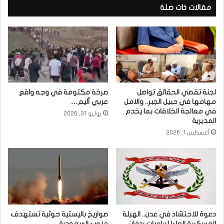
مقالات ذات صلة
لجنة تقصي الحقائق تواصل
صرخة مكتومة في وجه واقع
مهامها في حبيل الجبر.. والامل
عربي أليم…
في معالجة الخلافات بما يخدم
يوليو 31, 2026
المديرية
أغسطس 1, 2026
دعوة للاحتشاد في عدن.. الهيئة
صواريخ باليستية حوثية تستهدف
العسكرية العليا لرباعيات ردفان
جنوب السعودية