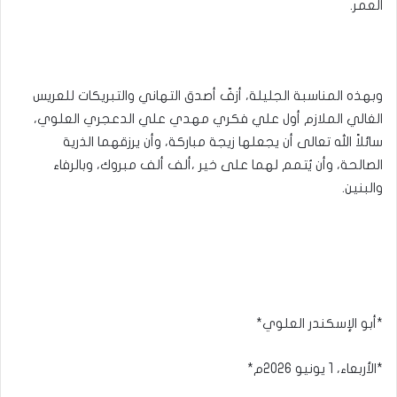
العمر.
وبهذه المناسبة الجليلة، أزفّ أصدق التهاني والتبريكات للعريس
الغالي الملازم أول علي فكري مهدي علي الدعجري العلوي،
سائلاً الله تعالى أن يجعلها زيجة مباركة، وأن يرزقهما الذرية
الصالحة، وأن يُتمم لهما على خير ،ألف ألف مبروك، وبالرفاء
والبنين.
*أبو الإسكندر العلوي*
*الأربعاء، 1 يونيو 2026م*