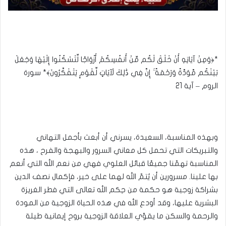
*﴿وَمِنْ آيَاتِهِ أَنْ خَلَقَ لَكُم مِّنْ أَنفُسِكُمْ أَزْوَاجًا لِّتَسْكُنُوا إِلَيْهَا وَجَعَلَ
بَيْنَكُم مَّوَدَّةً وَرَحْمَةً ۚ إِنَّ فِي ذَٰلِكَ لَآيَاتٍ لِّقَوْمٍ يَتَفَكَّرُونَ﴾* سورة
الروم – آية 21
وبهذه المناسبة، السعيدة، يسرني أن أبعث بأجمل التهاني
والتبريكات التي تحمل كل معاني السرور والبهجة والفرح ، هذه
المناسبة تهمّنا جميعًا قبائل العلوي فهي من نعم الله التي أنعم
بها علينا. مسرورين أن يُتمّ الله لهما على خير، فإكمال نصف الدين
بشراكة زوجية هو حكمة من حِكم الله تعالى التي فطر الغريزة
البشرية عليها، وقد أودع الله في هذه الحياة الزوجية من المودة
والرحمة والسكن ما يقوّي العلاقة الزوجية بروح إيمانية طيلة