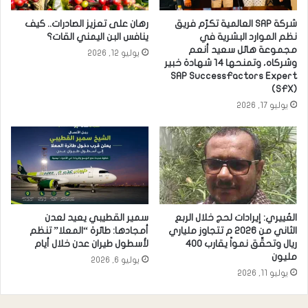
شركة SAP العالمية تكرّم فريق
رهان على تعزيز الصادرات.. كيف
نظم الموارد البشرية في
ينافس البن اليمني القات؟
مجموعة هائل سعيد أنعم
يوليو 12, 2026
وشركاه، وتمنحها 14 شهادة خبير
SAP SuccessFactors Expert
(SFX)
يوليو 17, 2026
العُييري: إيرادات لحج خلال الربع
سمير القطيبي يعيد لعدن
الثاني من 2026 م تتجاوز ملياري
أمجادها: طائرة “المعلا” تنظم
ريال وتحقِّق نمواً يقارب 400
لأسطول طيران عدن خلال أيام
مليون
يوليو 6, 2026
يوليو 11, 2026