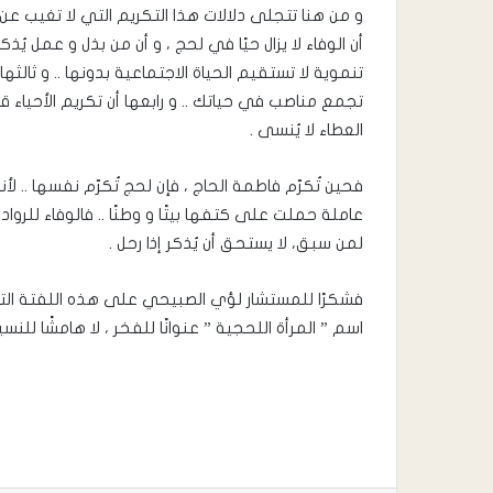
و من هنا تتجلى دلالات هذا التكريم التي لا تغيب عن ا
أن الوفاء لا يزال حيًا في لحج ، و أن من بذل و عمل يُذكر
تنموية لا تستقيم الحياة الاجتماعية بدونها .. و ثالثها
تجمع مناصب في حياتك .. و رابعها أن تكريم الأحياء قبل ا
العطاء لا يُنسى .
فحين تُكرّم فاطمة الحاج ، فإن لحج تُكرّم نفسها .. ل
عاملة حملت على كتفها بيتًا و وطنًا .. فالوفاء للروا
لمن سبق، لا يستحق أن يُذكر إذا رحل .
فشكرًا للمستشار لؤي الصبيحي على هذه اللفتة التي 
اسم ” المرأة اللحجية ” عنوانًا للفخر ، لا هامشًا للنسيا