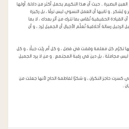
لعين البصيرة .. حيث أن هذا التكريم يحمل أكثر من دلالة. أولها
 و يُشكر . و ثانيها أن العمل النسوي ليس ترفًا ، بل ركيزة
 أن القيادة الحقيقية تُقاس بما تترك من أثر بعدك ، لا بما
لرحيل رسالة أخلاقية تُعلّم الأجيال أن الجميل يُرد ، و أن
أنها تكرّم كل معلمة وقفت في فصل ، و كل أم ربّت جيلًا ، و كل
د ليس مجاملة ، بل دين في رقبة المجتمع . و من لا يرد الجميل
كسرت حاجز النكران ، و شكرًا لفاطمة الحاج لأنها جعلت من
ن .