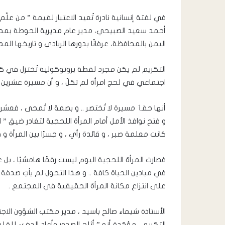
في لفتة إنسانية نادرة تُعيد الاعتبار لقيمة ” من علّم
أحمد سعيد الصبيحي، مدير عام مديرية الحوطة بمحاف
اليمن بالمحافظة، عرفانًا بدورها الريادي و تاريخها ال
التكريم لم يكن مجرد لقطة بروتوكولية تُختزل في كلما
اجتماعي في لحج امرأة لم تكلّ ، و أن مسيرة عشرين عا
أنها حقٱ مسيرة لا تُختصر .. و بصمة لا تُمحى ، فعش
و فتح نوافذ الأمل أمام المرأة اللحجية لتغادر ضيق ” ا
كانت معلمة صبر ، و قائدة رأي ، و جسرًا بين المرأة و
فصارت المرأة اللحجية اليوم ليست رقمًا هامشيًا ، بل عض
في ميادين الحياة كافة .. و هذا التحول لم يأتِ صدفة 
على انتزاع مكانة المرأة الحقيقية في المجتمع .
الأستاذة شيماء صالح باسيد ، مدير مكتب الشؤون الاجت
التكريم ، مؤكدة أنه ” أثلج الصدور وأعاد الدفء للقلو