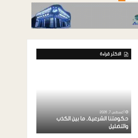
الاكثر قراءة
أغسطس 7, 2026
ة
رئيس إتحاد الفن
خواجة ” يشارك
أغسطس 7, 2026
حكومتنا الشرعية.. ما بين الكذب
بردفان بحضور 
والتضليل
الإنتقالي ..