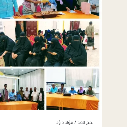
لحج الغد / فؤاد داؤد