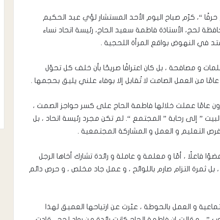
 حرفًا “، كرّم صباح اليوم الأحد المستشار لؤي عبد الحكيم
ظة لحج، الأستاذة فاطمة سعيد الحاج، رئيسة اتحاد نساء
ممتد في النهوض بواقع المرأة اللحجية .
ت و مصافحة ، بل كان اعترافًا صريحًا بأن خلف كل تحوّل
مًا من العمل الصامت لا تُقابل إلا بوفاء علني يليق بحجمها .
رون عامًا عملت خلالها فاطمة الحاج على كسر حواجز الصمت ،
لبيت ” إلى رحابة ” المجتمع “. لم تكن مجرد رئيسة اتحاد ، بل
 فرص التعليم و العمل و المشاركة المجتمعية .
وًا فاعلًا ، أمًا و معلمة و عاملة و رائدة تشارك أخاها الرجل
، بل ثمرة التزام صارم باللوائح ، و عمل جاد مخلص ، و حرص دائم
ماعية و العمل بالحوطة ، عبّرت عن ارتياحها العميق لهذا
ب ” .. و قالت إن فاطمة الحاج كانت رائدة من رواد لحج ، قادت