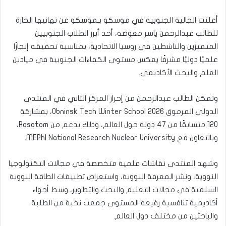
أعلنت الجالية الجنوبية في موسكو بـموسكو عن تهانيها الحارة
للطالب عبدالرحمن ياسر معوضه، أحد أبرز الطلاب الجنوبيين
المتميزين والناشطين في روسيا الاتحادية، بمناسبة تحقيقه إنجازًا
علميًا دوليًا مشرفًا يعكس مستوى الكفاءات الجنوبية في ميادين
العلم والبحث الأكاديمي.
وتمكن الطالب عبدالرحمن من إحراز المركز الثاني في المنتدى
الدولي المرموق Obninsk Tech Winter School 2026، بمشاركة
120 متسابقًا من 47 دولة حول العالم، وذلك بدعم من Rosatom،
وبالتعاون مع MEPhI National Research Nuclear University.
وشهد المنتدى نقاشات علمية متخصصة في مجالات التكنولوجيا
النووية، ونشر المعرفة النووية، واستعراض تطبيقات الطاقة النووية
السلمية في مجالات التعليم والبحث والتطوير، وسط أجواء
أكاديمية تنافسية رفيعة المستوى جمعت نخبة من الطلبة
والباحثين من مختلف دول العالم.