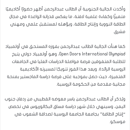
وأكدت الجالية الجنوبية أن الطالب عبدالرحمن أظهر حضورًا أكاديميًا
متميزًا وكفاءة علمية لافتة، ما يعكس قدراته الواعدة في مجال
الطاقة النووية وإنتاج الطاقة، ويؤهله لمستقبل علمي ومهني
مشرق.
كما هنأت الجالية الطالب عبدالرحمن بفوزه المستحق في أولمبياد
Open Doors International Olympiad، وهو أولمبياد دولي يتيح
للطلبة المتفوقين فرصة مواصلة الدراسات العليا في الجامعات
الروسية الرائدة. ويعد هذا الفوز تتويجًا لمسيرته الأكاديمية
المتميزة، حيث حصل بموجبه على فرصة دراسة الماجستير بمنحة
مجانية مقدمة من الحكومة الروسية.
ويُذكر أن الطالب عبدالرحمن ياسر معوضه القطيبي من ردفان جنوب
اليمن، وسينهي خلال شهر دراسة مساق البكالوريوس في تخصص
“إنتاج الطاقة” بجامعة الجامعة الروسية لصداقة الشعوب في
موسكو.