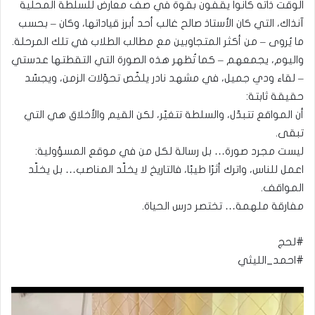
الوقت ذاته كانوا يقفون بقوة في صف معارض للسلطة المحلية
آنذاك، التي كان الأستاذ صالح غالب أحد أبرز قياداتها، وكان – بحسب
ما يُروى – من أكثر المتجاوبين مع مطالب الطلاب في تلك المرحلة.
واليوم، يجمعهم – كما تُظهر هذه الصورة التي التقطتها عدستي
– لقاء ودي جميل، في مشهد نادر يلخّص تحوّلات الزمن، ويجسّد
حقيقة ثابتة:
أن المواقع تتبدّل، والسلطة تتغيّر، لكن القيم والأخلاق هي التي
تبقى.
ليست مجرد صورة… بل رسالة لكل من في موقع المسؤولية:
اعمل للناس، واترك أثرًا طيبًا، فالتاريخ لا يخلّد المناصب… بل يخلّد
المواقف.
مفارقة ملهمة… تختصر درس الحياة.
#لحج
#احمد_الليثي