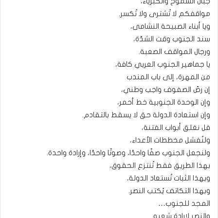
جبال الشموخ والكبرياء،
مواقفكم لا تُشترى ولا تُكسر.
ويا أبناء الصبيحة النشامى،
سند الجنوب وقت الشدّة،
ورجال المواقف الصعبة.
يا جماهير الجنوب العربي كافة،
من المهرة، إلى باب المندب
إن رصّ الصفوف واجب وطني،
وإن الوحدة الجنوبية خط أحمر،
وإن استعادة الدولة حق لا يسقط بالتقادم.
فل نغلق أبواب الفتنة،
ولنُفشل مخططات الأعداء،
ولنجعل الجنوب صفًا واحدًا، وصوتًا واحدًا، وإرادة واحدة.
بهذا الطريق فقط تُنتزع الحقوق،
وبهذا الثبات تُستعاد الدولة،
وبهذا التكاتف يُكتب النصر.
المجد للجنوب…
والنصر لإرادة شعبه.