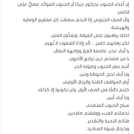
إن أعداء الجنوب يدركون جيدًا أن الجنوب الموحَّد عصيٌّ على
الكسر،
وأن الصف الجنوبي إذا التحم سقطت كل مشاريع الوصاية
والهيمنة،
لذلك يراهنون على الفرقة، ويغذّون الفتن،
لكن رهانهم خاسر… لأن إرادة الشعوب لا تُهزم.
يا أبناء عدن، عاصمة القرار وواجهة النضال،
يا من صمدتم حين تراجع الآخرون،
أنتم نبض الجنوب وصوته الحر.
ويا أبناء لحج، الحوطة وتبن،
أرض المواقف الثابتة والرجال الأوفياء،
كنتم دائمًا في الصف الأول، ولن تكونوا إلا كذلك.
ويا أبناء أبين،
سياج الجنوب المتقدم،
تحملتم العبء ووقفتم صامدين،
فلكم التحية والتقدير.
ويا رجال شبوة الصناديد،