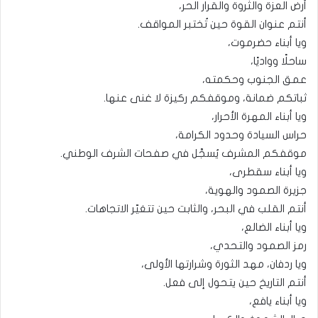
أرض العزة والثروة والقرار الحر،
أنتم عنوان القوة حين تُختبر المواقف.
ويا أبناء حضرموت،
ساحلًا وواديًا،
عمق الجنوب وحكمته،
ثباتكم ضمانة، وموقفكم ركيزة لا غنى عنها.
ويا أبناء المهرة الأحرار،
حراس السيادة وحدود الكرامة،
موقفكم المشرف يُسجَّل في صفحات الشرف الوطني.
ويا أبناء سقطرى،
جزيرة الصمود والهوية،
أنتم القلب في البحر، والثابت حين تتغيّر الاتجاهات.
ويا أبناء الضالع،
رمز الصمود والتحدي،
ويا ردفان، مهد الثورة وشرارتها الأولى،
أنتم التاريخ حين يتحول إلى فعل.
ويا أبناء يافع،