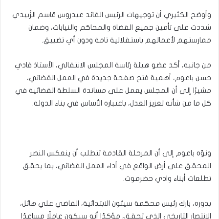
وأوضح الكثيري أن توجيهات الرئيس القائد عيدروس قاسم الزُبيدي
شددت على تأمين جميع القضاة والمحاكم والنيابات، وضمان
ممارستهم لأعمالهم باستقلالية تامة ودون أي تضييق.
من جانبه، أكد عضو هيئة رئاسة المجلس الانتقالي، الأستاذ فادي
حسن باعوم، أهمية فتح صفحة جديدة في العمل القضائي،
مشيرًا إلى أن المجلس يعمل على مساندة السلطة القضائية في
كل ما من شأنه تعزيز العدل، باعتباره الأساس في بناء الدولة.
ونوّه باعوم إلى أن المرحلة القادمة تتطلب أن ينعكس النصر
المحقق على أرض الواقع في أداء العمل القضائي، بما يحقق
تطلعات أبناء وادي حضرموت.
بدوره، بارك رئيس محكمة سيئون الابتدائية، القاضي علي هائل،
الانتصار التاريخي الذي تحقق، مؤكدًا أنه سيكون عاملًا مساعدًا