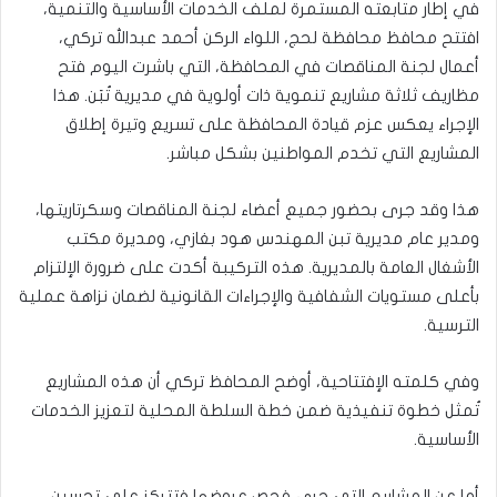
​في إطار متابعته المستمرة لملف الخدمات الأساسية والتنمية،
افتتح محافظ محافظة لحج، اللواء الركن أحمد عبدالله تركي،
أعمال لجنة المناقصات في المحافظة، التي باشرت اليوم فتح
مظاريف ثلاثة مشاريع تنموية ذات أولوية في مديرية تُبَن. هذا
الإجراء يعكس عزم قيادة المحافظة على تسريع وتيرة إطلاق
المشاريع التي تخدم المواطنين بشكل مباشر.
​هذا وقد جرى بحضور جميع أعضاء لجنة المناقصات وسكرتاريتها،
ومدير عام مديرية تبن المهندس هود بغازي، ومديرة مكتب
الأشغال العامة بالمديرية. هذه التركيبة أكدت على ضرورة الإلتزام
بأعلى مستويات الشفافية والإجراءات القانونية لضمان نزاهة عملية
الترسية.
​وفي كلمته الإفتتاحية، أوضح المحافظ تركي أن هذه المشاريع
تُمثل خطوة تنفيذية ضمن خطة السلطة المحلية لتعزيز الخدمات
الأساسية.
​أما عن المشاريع التي جرى فحص عروضها فتتركز على تحسين