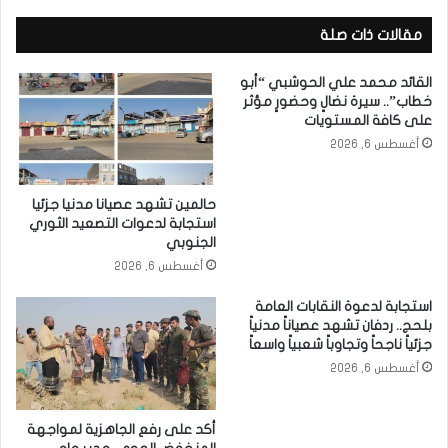
مقالات ذات صلة
القائد محمد علي الحوشبي “أبو
خطاب”.. سيرة نضالٍ وحضورٍ مؤثر
على كافة المستويات
أغسطس 6, 2026
حالمين تشهد عصيانا مدنيا جزئيا
استجابة لدعوات التصعيد الثوري
الجنوبي
أغسطس 6, 2026
استجابة لدعوة النقابات العامة
بلحج.. ردفان تشهد عصياناً مدنياً
جزئياً ناجحاً وتجاوباً شعبياً واسعاً
أغسطس 6, 2026
أكد على رفع الجاهزية لمواجهة