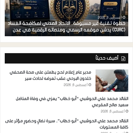
أغسطس 6, 2026
خطوة تقنية غير مسبوقة.. الاتحاد المدني لمكافحة الفساد
ف
(CUAC) يدشن موقعه الرسمي ومنصاته الرقمية في عدن
ا
أضيف حديثاً
مدير عام إعلام لحج يطمئن على صحة الصحفي
خلدون البرحي عقب تعرضه لحادث سير
أغسطس 6, 2026
القائد محمد علي الحوشبي “أبو خطاب” يعزي في وفاة المناضل
سعيد صالح المقرعي
أغسطس 6, 2026
القائد محمد علي الحوشبي “أبو خطاب”.. سيرة نضالٍ وحضورٍ مؤثر على
كافة المستويات