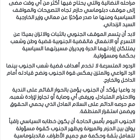
مراحله النضالية والتي يحتاج فيها أكثر من أي وقت مضى
إلى موقف دبلوماسي حازم تجاه التصريحات والمواقف
السياسية ومنها ما صدر مؤخرًا عن معالي وزير الخارجية
السيد الزنداني.
لابد أن يتسم الموقف الجنوبي بالثبات والاتزان بعيدًا عن
التسرع أو الانفعال. فالقضية الجنوبية قضية وطن وشعب
يمتلكان إرادتهما الحرة ويديران مسيرتهما السياسية
بحكمة ومسؤولية.
الردود المتسرعة لا تخدم أهداف قضية شعب الجنوب بينما
الرد الواعي والمتزن يعكس قوة الجنوب ونضج قيادته أمام
الداخل والخارج.
رد واعيا يؤكد أن الجنوب يؤمن بالحوار القائم على الندية
والاحترام المتبادل، ويرفض أي وصاية أو تجاوز لإرادة شعبه،
مع حرصه الدائم على السلام العادل الذي يحمي الحقوق
ويضمن استقرار المنطقة.
الجنوب اليوم بأمس الحاجة أن يكون خطابه السياسي راقياً
يوازن بين الحزم والمرونة ويظهر الجنوب كقوة مسؤولة
تتعامل بثقة وحكمة مع جميع الأطراف. فالدبلوماسية