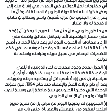
صرّح وزير الخارجية اليمني شايع الزنداني مؤخرًا بأنّه “لا توجد
أي مقترحات لحل الدولتين في اليمن”، في إشارةٍ منه إلى
رفض فكرة استعادة الدولة الجنوبية المستقلة، وكأنّ ما
يجري في الجنوب من حراكٍ شعبيٍّ واسع ومطالباتٍ عادلةٍ
لا قيمة له ولا اعتبار.
من منظورٍ جنوبي، فإنّ مثل هذا التصريح لا يمكن أن يُؤخذ
على محمل الواقعية، لأنه يتجاهل حقائق واضحة على
الأرض، مفادها أن الجنوب اليوم لم يعد تابعًا لأحد، بل أصبح
كيانًا قائمًا بذاته، له مؤسساته وقضيته وشعبه الذي قدّم
التضحيات الجسام في سبيل حريته وكرامته واستعادة
دولته.
إنّ القول بعدم وجود مقترحات لحل الدولتين لا يُلغي
الواقع، فالقضية الجنوبية ليست رهينة لقرارات أو أوراقٍ
سياسية، بل هي إرادةُ شعبٍ قرّر أن يستعيد دولته وهويته،
بعد أن ذاق ويلات الضمّ والإقصاء منذ عام 1994، حين تحوّلت
الوحدة التي دخلها الجنوبيون بنيةٍ صادقةٍ إلى وسيلةٍ لنهب
الثروات وتهميش الإنسان الجنوبي.
إنّ الجنوبيين لم يخرجوا اليوم من فراغ، بل من تجربةٍ مريرةٍ
امتدت لعقودٍ من التهميش والمعاناة، حتى بات من