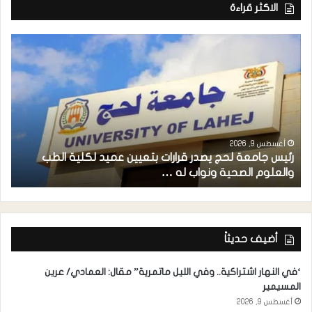
الاكثر قراءة
أغسطس 9, 2026
رئيس جامعة لحج يصدر قرارات بتعيين عميد لكلية الطب
م
والعلوم الصحية ونواب له …
ح
أضيف حديثاً
‘في النهار اشتراكية.. وفي الليل ماتمرية” مقال: العمادي/ عرين
المسيمير
أغسطس 9, 2026