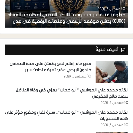
أغسطس 6, 2026
خطوة تقنية غير مسبوقة.. الاتحاد المدني لمكافحة الفساد
ف
(CUAC) يدشن موقعه الرسمي ومنصاته الرقمية في عدن
ا
أضيف حديثاً
مدير عام إعلام لحج يطمئن على صحة الصحفي
خلدون البرحي عقب تعرضه لحادث سير
أغسطس 6, 2026
القائد محمد علي الحوشبي “أبو خطاب” يعزي في وفاة المناضل
سعيد صالح المقرعي
أغسطس 6, 2026
القائد محمد علي الحوشبي “أبو خطاب”.. سيرة نضالٍ وحضورٍ مؤثر على
كافة المستويات
أغسطس 6, 2026