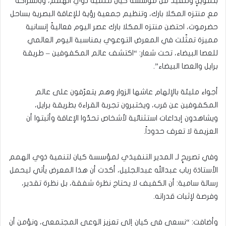
بتمويلٍ وتنفيذ من مؤسسة كيان لتنمية ذوي الهمم، وبالشراكة
مع منتزه المكلا بارك، وتنظيم جمعية رؤية للإعاقة البصرية بساحل
حضرموت، احتضن منتزه المكلا بارك عصر اليوم فعاليةً إنسانية
مميزة تمثّلت في المعرض التوعوي بمناسبة اليوم العالمي
للعصا البيضاء، تحت شعار: “اكتشف عالم المكفوفين – طريقة
برايل والعصا البيضاء”.
أجواء مليئة بالإلهام عاشها الزوار وهم يتعرّفون على عالم
المكفوفين عن قرب، ويختبرون تجربة القراءة بطريقة برايل،
ويشاهدون إبداعات استثنائية لأشخاص تحدّوا الإعاقة وأثبتوا أن
العزيمة لا تعرف حدوداً.
وفي تصريحٍ لـ المدير التنفيذي لمؤسسة كيان لتنمية ذوي الهمم
الأستاذة رباب عبدالله عبدالجليل، أكدت أن هذا المعرض يأتي ليحمل
رسالة سامية: أن الكفيف لا يحتاج نظرة شفقة، بل نظرة تقدير،
وفرصة لإثبات قدراته.
وأضافت: “نسعى في كيان إلى تعزيز الوعي المجتمعي، ونؤمن أن