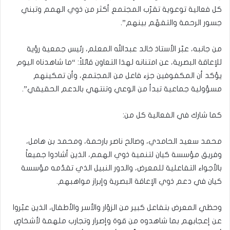
كل فعالية توعوية تقرّب المجتمع أكثر من ذوي الهمم وتبني
جسور الرحمة والتفهّم بينهم”.
من جانبه، عبّر الأستاذ خالد عبدالله المعلم، رئيس جمعية رؤية
للإعاقة البصرية، عن امتنانه لهذا التعاون قائلاً: “ما شاهدناه اليوم
يؤكد أن المكفوفين جزء فاعل من المجتمع، وأن تمكينهم
مسؤولية جماعية تبدأ من الوعي وتنتهي بالدعم الحقيقي”.
كما شارك في الفعالية كل من:
محمد سعيد الحامدي، وصالح ناصر بارحمة، ومحمد بن هامل،
وفريق مؤسسة كيان لتنمية ذوي الهمم، الذين أشادوا جميعاً
بالأجواء التفاعلية للمعرض، والدور النبيل الذي تقدّمه مؤسسة
كيان في دعم ذوي الإعاقة البصرية وإبراز مواهبهم.
وحظي المعرض بتفاعل كبير من الزوّار والأسر والأطفال، الذين عبّروا
عن إعجابهم بما شاهدوه من قوة وإصرار وتجارب ملهمة لأشخاصٍ