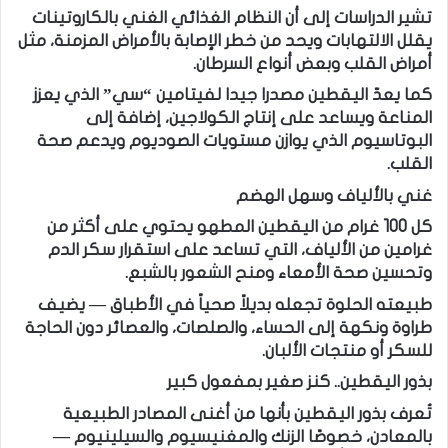
تشير الدراسات إلى أن النظام الغذائي الغني بالكاروتينات
يقلل الالتهابات ويحد من خطر الإصابة بالأمراض المزمنة، مثل
أمراض القلب وبعض أنواع السرطان.
كما يعدّ اليقطين مصدرا جيدا لفيتامين “سي” الذي يعزز
المناعة ويساعد على إنتاج الكولاجين، إضافة إلى
البوتاسيوم الذي يوازن مستويات الصوديوم ويدعم صحة
القلب.
غني بالألياف وسهل الهضم
كل 100 غرام من اليقطين المطهو يحتوي على أكثر من
غرامين من الألياف، التي تساعد على استقرار سكر الدم
وتحسين صحة الأمعاء ومنح الشعور بالشبع.
طبيعته الحلوة تجعله بديلاً صحياً في الأطباق — يضيف
طراوة ونكهة إلى الحساء، والصلصات، والعصائر دون الحاجة
للسكر أو منتجات الألبان.
بذور اليقطين.. كنز صغير بمفعول كبير
تُعرف بذور اليقطين بأنها من أغنى المصادر الطبيعية
بالمعادن، خصوصًا الزنك والمغنيسيوم والسيلينيوم —