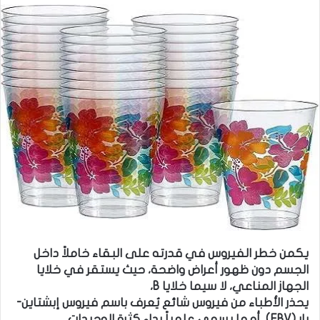
يكمن خطر الفيروس في قدرته على البقاء خاملاً داخل
الجسم دون ظهور أعراض واضحة، حيث يستقر في خلايا
الجهاز المناعي، لا سيما خلايا B،
يحذر الأطباء من فيروس شائع يُعرف باسم فيروس إبشتاين-
بار (EBV)، أو ما يسمى علمياً بداء كثرة الوحيدات