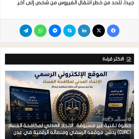
جيداً، للحد من خطر انتقال الفيروس من شخص إلى آخر.
الاكثر قراءة
أغسطس 6, 2026
خطوة تقنية غير مسبوقة.. الاتحاد المدني لمكافحة الفساد
ف
(CUAC) يدشن موقعه الرسمي ومنصاته الرقمية في عدن
ا