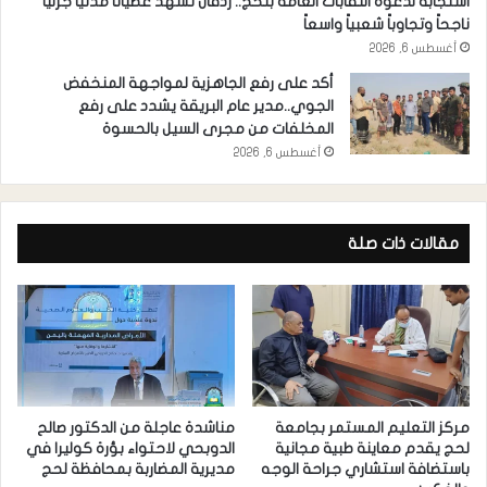
استجابة لدعوة النقابات العامة بلحج.. ردفان تشهد عصياناً مدنياً جزئياً
ناجحاً وتجاوباً شعبياً واسعاً
أغسطس 6, 2026
أكد على رفع الجاهزية لمواجهة المنخفض
الجوي..مدير عام البريقة يشدد على رفع
المخلفات من مجرى السيل بالحسوة
أغسطس 6, 2026
مقالات ذات صلة
مركز التعليم المستمر بجامعة
مناشدة عاجلة من الدكتور صالح
لحج يقدم معاينة طبية مجانية
الدوبحي لاحتواء بؤرة كوليرا في
باستضافة استشاري جراحة الوجه
مديرية المضاربة بمحافظة لحج