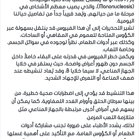
(Mononucleosis)، والذي يصيب معظم الأشخاص في
مرحلة ما من حياتهم، ويُعد قريباً جداً من تفاصيل حياتنا
اليومية.
تشير التحذيرات إلى أن هذا الفيروس قد ينتقل بسهولة عبر
الكؤوس المتاحة للعموم في المقاهي أو الساحات،
وكذلك عبر أدوات الطعام، نظراً لوجوده في سوائل الجسم،
وخاصة اللعاب.
ويكمن خطر الفيروس في قدرته على البقاء خاملاً داخل
الجسم دون ظهور أعراض واضحة، حيث يستقر في خلايا
الجهاز المناعي، لا سيما خلايا B، وقد يُعاد تنشيطه عند
ضعف المناعة أو التعرض للإجهاد الشديد.
هذا التنشيط قد يؤدي إلى اضطرابات صحية خطيرة، من
بينها سرطان الحلق وأورام الغدد اللمفاوية، كما يمكن أن
يسهم في أمراض أخرى مرتبطة بالجهاز المناعي مثل
متلازمة التعب المزمن.
لذلك، يشدد الأطباء على ضرورة تجنب مشاركة أدوات
الطعام أو الكؤوس العامة، مع التأكيد على أهمية غسلها