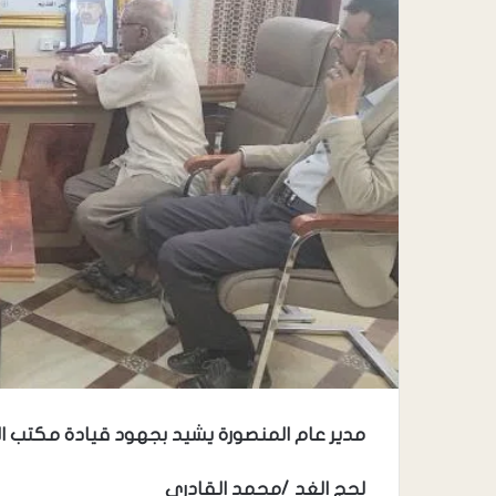
مدير عام المنصورة يشيد بجهود قيادة مكتب ا
لحج الغد /محمد القادري