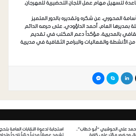
عدة لتسهيل مهام عمل اللجان التحضيرية للمهرجان.
أسامة المحوري، عن شكره وتقديره بالدور المتميز
ة بمديرها العام، أحمد الداؤودي، على حرصه الدائم
ثقافي بالمديرية، مؤكداً دعم المكتب في تقديم
من الأنشطة والفعاليات والبرامج الثقافية في مديرية
محمد علي الحوشبي “أبو خطاب”..
استجابة لدعوة النقابات العامة بلحج..
لٍ وحضورٍ مؤثر على كافة
تشهد عصياناً مدنياً جزئياً ناجحاً وتجاوبا