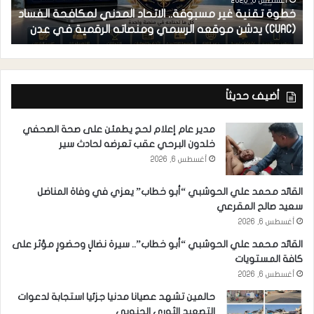
أغسطس 6, 2026
خطوة تقنية غير مسبوقة.. الاتحاد المدني لمكافحة الفساد
ف
(CUAC) يدشن موقعه الرسمي ومنصاته الرقمية في عدن
ا
أضيف حديثاً
مدير عام إعلام لحج يطمئن على صحة الصحفي
خلدون البرحي عقب تعرضه لحادث سير
أغسطس 6, 2026
القائد محمد علي الحوشبي “أبو خطاب” يعزي في وفاة المناضل
سعيد صالح المقرعي
أغسطس 6, 2026
القائد محمد علي الحوشبي “أبو خطاب”.. سيرة نضالٍ وحضورٍ مؤثر على
كافة المستويات
أغسطس 6, 2026
حالمين تشهد عصيانا مدنيا جزئيا استجابة لدعوات
التصعيد الثوري الجنوبي