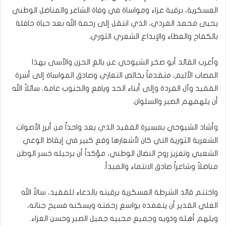
العسكرية، برقية عزاء ومواساة في وفاة الشاعر والمناضل الوطني
يحيى محمد الفردي، الذي انتقل إلى رحمة الله بعد حياة حافلة
بالكفاح والعطاء والإبداع الشعري الثوري.
وأعرب القائد أبو صخر الشيوحي عن بالغ الحزن والأسى بهذا
المصاب الأليم، متقدماً بخالص التعازي وصادق المواساة إلى أسرة
الفقيد وآل الفردة وإلى أبناء الحد ويافع والجنوب عامة، سائلاً الله
أن يلهمهم الصبر والسلوان.
وأشاد الشيوحي بمسيرة الفقيد الذي يعد واحداً من أبرز الأصوات
الشعرية الثورية التي كان لأشعارها وقع كبير في إيقاظ الوعي
الشعبي وتعزيز روح النضال الوطني، مؤكداً أن برحيله خسر الوطن
مناضلاً وشاعراً صادق الانتماء والمبدأ.
واختتم قائد الشرطة العسكرية برقيته بالدعاء للفقيد، سالاً الله
العلي القدير أن يتغمده بواسع رحمته ويسكنه فسيح جناته،
ويلهم أهله وذويه وجميع محبيه جميل الصبر وحسن العزاء.