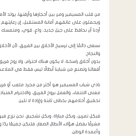
من قلب المسيمير ومن بين أحجارها وأزقتها، يولد الأمل
ويحملون على عاتقهم أمانة المستقبل، إن رعايتهم وا
أردنا أن نحافظ على جيل جديد، واعٍ، قوي، ومتمسك 
نسعى دائمًا إلى ترسيخ الأخلاق بين الفريق، لأن الأخ
والنجاح.
بدون أخلاق راسخة، لا يكون هناك احترام، ولا روح فريق
أفعالنا وتصنع من شبابنا أبطالًا ليس فقط في الملاعب، 
نادي شباب المسيمير هو أكثر من مجرد ملعب أو فري
معنى الانتماء، والعمل بروح الفريق، والاحترام المت
تحقيق أحلامهم بخطى ثابتة وإرادة لا تلين.
فبكل تمرين، وبكل مباراة، وبكل تشجيع، نحن نزرع في
مشرقًا بفضل هؤلاء الأبطال الصغار، فلنكن جميعًا يدً
وأعمدة الوطن.