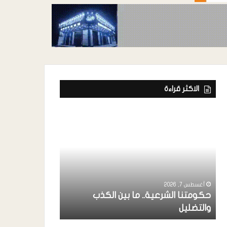
الاكثر قراءة
أغسطس 7, 2026
ة
رئيس إتحاد الفن
خواجة ” يشارك
أغسطس 7, 2026
حكومتنا الشرعية.. ما بين الكذب
بردفان بحضور 
والتضليل
الإنتقالي ..