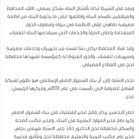
وبعد قص الشريط ايذانا بأفتتاح البنك بشكل رسمي، طاف المحافظ
والمرافقين باقسام البنك واطلعوا على ما يحوية البنك من انظمة
مصرفيه تضاهي ارقى الانظمة في بنوك ومصارف الدول
المتقدمة وعلى المزايا والخدمات التي سيقدمها البنك للعملاء.
وقد اشاد المحافظ تركي بما لمسه من تجهيزات وخدمات مصرفية
وتسهيلات للعملاء، والدور المنوط له كمؤسسة تشهدها محافظة
لحج في القطاع المصرفي.
تجدر الاشارة إلى أن بنك الشمول الاصغر الإسلامي هو تطوير لشركة
الشامل للصرافة التي تأسست في عام 2013م ومركزها الرئيسي
عدن .
حضر التدشين ريدان فضل مدير العمليات في بنك الشمول الاصغر،
زكريا نصار مدير الموارد البشرية في البنك، ومدير مكتب الصحة
والسكان محافظة لحج الدكتور خالد جابر، الاستاذ فهمي بجاش
مدير عام مكتب التربية والتعليم محافظة لحج ومأمور مديرية