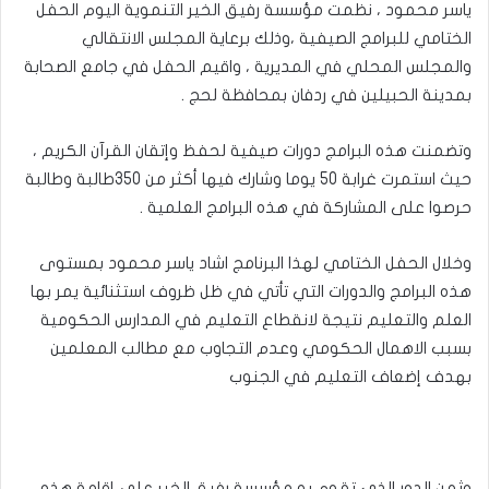
ياسر محمود ، نظمت مؤسسة رفيق الخير التنموية اليوم الحفل
الختامي للبرامج الصيفية ،وذلك برعاية المجلس الانتقالي
والمجلس المحلي في المديرية ، واقيم الحفل في جامع الصحابة
بمدينة الحبيلين في ردفان بمحافظة لحج .
وتضمنت هذه البرامج دورات صيفية لحفظ وإتقان القرآن الكريم ،
حيث استمرت غرابة 50 يوما وشارك فيها أكثر من 350طالبة وطالبة
حرصوا على المشاركة في هذه البرامج العلمية .
وخلال الحفل الختامي لهذا البرنامج اشاد ياسر محمود بمستوى
هذه البرامج والدورات التي تأتي في ظل ظروف استثنائية يمر بها
العلم والتعليم نتيجة لانقطاع التعليم في المدارس الحكومية
بسبب الاهمال الحكومي وعدم التجاوب مع مطالب المعلمين
بهدف إضعاف التعليم في الجنوب
وثمن الدور الذي تقوم به مؤسسة رفيق الخير على إقامة هذه