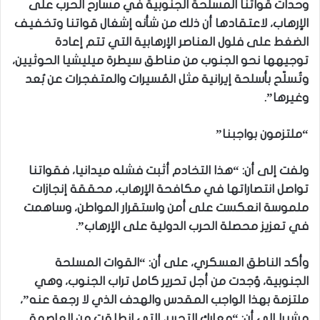
وحدات قواتنا المسلحة الجنوبية في مسارح الحرب على
الإرهاب، لاعتقادها أن ذلك من شأنه إشغال قواتنا وتخفيف
الضغط على فلول العناصر الإرهابية التي تتم إعادة
توجيهها نحو الجنوب من مناطق سيطرة ميليشيا الحوثيين،
وتُسلّح بأسلحة إيرانية مثل المُسيرات والمتفجرات عن بُعد
وغيرها”.
“ملتزمون بواجبنا”
ولفت إلى أن: “هذا التخادم أثبت فشله ميدانيا، فقواتنا
تواصل انتصاراتها في مكافحة الإرهاب، محققة إنجازات
ملموسة انعكست على أمن واستقرار المواطن، وساهمت
في تعزيز محصلة الحرب الدولية على الإرهاب”.
وأكد الناطق العسكري، على أن: “القوات المسلحة
الجنوبية، وُجدت من أجل تحرير كامل تراب الجنوب، وهي
ملتزمة بهذا الواجب المقدس والهدف الذي لا رجعة عنه”،
مشيرا إلى أن: “معارك التحرير، التي انطلقت من العاصمة