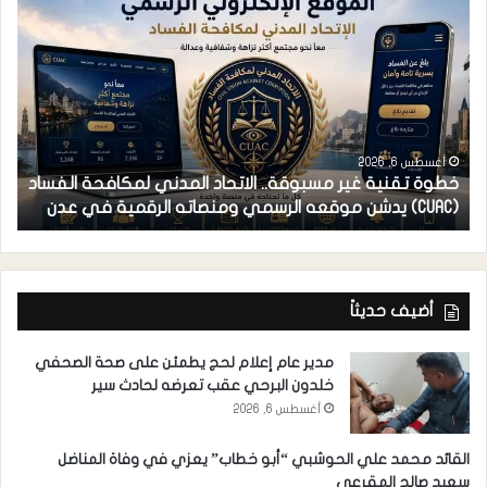
أغسطس 6, 2026
خطوة تقنية غير مسبوقة.. الاتحاد المدني لمكافحة الفساد
ف
(CUAC) يدشن موقعه الرسمي ومنصاته الرقمية في عدن
ا
أضيف حديثاً
مدير عام إعلام لحج يطمئن على صحة الصحفي
خلدون البرحي عقب تعرضه لحادث سير
أغسطس 6, 2026
القائد محمد علي الحوشبي “أبو خطاب” يعزي في وفاة المناضل
سعيد صالح المقرعي