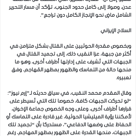
عدن، وصولا إلى كامل حدود الجنوب، تؤكد أن مسار التحرير
الشامل ماضٍ نحو الإنجاز الكامل دون تراجع”.
السلاح الإيراني
وبخصوص مقدرة الحوثيين على القتال بشكل متزامن في
أكثر من جبهة، عزا النقيب ذلك، إلى تجميد القتال في
الجبهات التي تُشرف على إدارتها أطراف أخرى، وهو ما
منحها حالة من التماسك والظهور بمظهر المُهاجم، وفق
تعبيره.
وقال المقدم محمد النقيب، في سياق حديثه لـ”إرم نيوز”:
“لو تحركت الجبهات كافة، خصوصا تلك التي تُسيطر على
قرارها أطراف أخرى، وعلى وجه الخصوص جماعة الإخوان،
لأمكننا رؤية الميليشيا الحوثية، غير قادرة على التماسك أو
الحفاظ على وضعها الدفاعي”، مستدركا بأن “تجميد تلك
الجبهات، منحها القدرة على الظهور بمظهر المهاجم، رغم