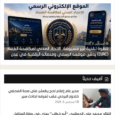
أغسطس 6, 2026
خطوة تقنية غير مسبوقة.. الاتحاد المدني لمكافحة الفساد
ف
(CUAC) يدشن موقعه الرسمي ومنصاته الرقمية في عدن
ا
أضيف حديثاً
مدير عام إعلام لحج يطمئن على صحة الصحفي
خلدون البرحي عقب تعرضه لحادث سير
أغسطس 6, 2026
القائد محمد علي الحوشبي “أبو خطاب” يعزي في وفاة المناضل